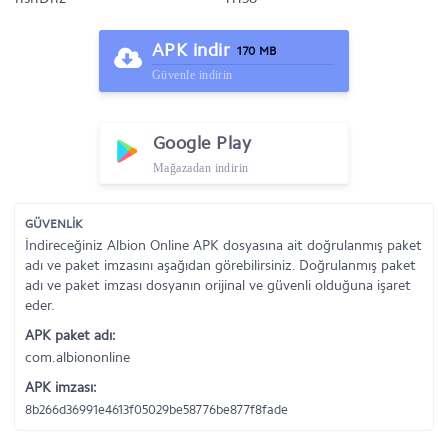
APK indir
170 MB
Güvenle indirin
Google Play
Mağazadan indirin
GÜVENLİK
İndireceğiniz Albion Online APK dosyasına ait doğrulanmış paket
adı ve paket imzasını aşağıdan görebilirsiniz. Doğrulanmış paket
adı ve paket imzası dosyanın orijinal ve güvenli olduğuna işaret
eder.
APK paket adı:
com.albiononline
APK imzası:
8b266d36991e4613f05029be58776be877f8fade