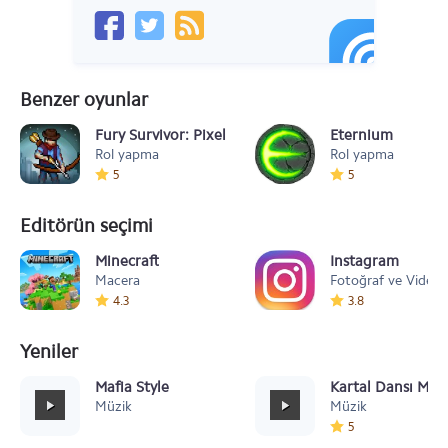
Benzer oyunlar
Fury Survivor: Pixel Z
Eternium
Rol yapma
Rol yapma
5
5
Editörün seçimi
Minecraft
Instagram
Macera
Fotoğraf ve Video
4.3
3.8
Yeniler
Mafia Style
Kartal Dansı Müz
Müzik
Müzik
5