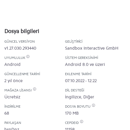
Dosya bilgileri
GÜNCEL VERSIYON
GELIŞTIRICI
v1.27.030.293440
Sandbox Interactive GmbH
UYUMLULUK
SISTEM GEREKSINIMI
Android
Android 8.0 ve üzeri
GÜNCELLENME TARIHI
EKLENME TARIHI
2 yıl önce
07.10.2022 - 12:22
MAĞAZA LISANSI
DIL DESTEĞI
Ücretsiz
İngilizce, Diğer
İNDIRILME
DOSYA BOYUTU
68
170 MB
PAYLAŞAN
CEPDEID
hsnDnz
11158