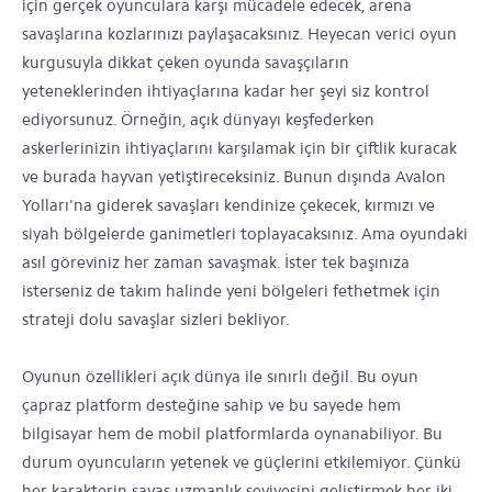
için gerçek oyunculara karşı mücadele edecek, arena
savaşlarına kozlarınızı paylaşacaksınız. Heyecan verici oyun
kurgusuyla dikkat çeken oyunda savaşçıların
yeteneklerinden ihtiyaçlarına kadar her şeyi siz kontrol
ediyorsunuz. Örneğin, açık dünyayı keşfederken
askerlerinizin ihtiyaçlarını karşılamak için bir çiftlik kuracak
ve burada hayvan yetiştireceksiniz. Bunun dışında Avalon
Yolları'na giderek savaşları kendinize çekecek, kırmızı ve
siyah bölgelerde ganimetleri toplayacaksınız. Ama oyundaki
asıl göreviniz her zaman savaşmak. İster tek başınıza
isterseniz de takım halinde yeni bölgeleri fethetmek için
strateji dolu savaşlar sizleri bekliyor.
Oyunun özellikleri açık dünya ile sınırlı değil. Bu oyun
çapraz platform desteğine sahip ve bu sayede hem
bilgisayar hem de mobil platformlarda oynanabiliyor. Bu
durum oyuncuların yetenek ve güçlerini etkilemiyor. Çünkü
her karakterin savaş uzmanlık seviyesini geliştirmek her iki