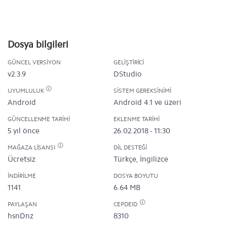
Dosya bilgileri
GÜNCEL VERSIYON
GELIŞTIRICI
v2.3.9
DStudio
UYUMLULUK
SISTEM GEREKSINIMI
Android
Android 4.1 ve üzeri
GÜNCELLENME TARIHI
EKLENME TARIHI
5 yıl önce
26.02.2018 - 11:30
MAĞAZA LISANSI
DIL DESTEĞI
Ücretsiz
Türkçe, İngilizce
İNDIRILME
DOSYA BOYUTU
1141
6.64 MB
PAYLAŞAN
CEPDEID
hsnDnz
8310