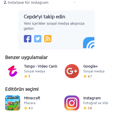
2.
InstaSave for Instagram
Cepde'yi takip edin
Yeni içerikler sosyal medya akışınıza
gelsin
Benzer uygulamalar
Tango - Video Canlı Yayın İzle
Google+
Sosyal medya
Sosyal medya
5
4.7
Editörün seçimi
Minecraft
Instagram
Macera
Fotoğraf ve Video
4.3
3.8