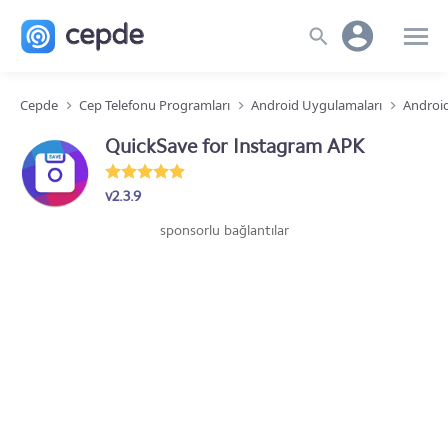
Cepde
Cep Telefonu Programları
Android Uygulamaları
Androi
QuickSave for Instagram APK
v2.3.9
sponsorlu bağlantılar