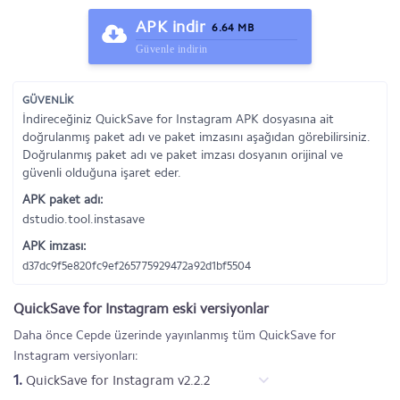
APK indir
6.64 MB
Güvenle indirin
GÜVENLİK
İndireceğiniz QuickSave for Instagram APK dosyasına ait
doğrulanmış paket adı ve paket imzasını aşağıdan görebilirsiniz.
Doğrulanmış paket adı ve paket imzası dosyanın orijinal ve
güvenli olduğuna işaret eder.
APK paket adı:
dstudio.tool.instasave
APK imzası:
d37dc9f5e820fc9ef265775929472a92d1bf5504
QuickSave for Instagram eski versiyonlar
Daha önce Cepde üzerinde yayınlanmış tüm QuickSave for
Instagram versiyonları:
1.
QuickSave for Instagram v2.2.2