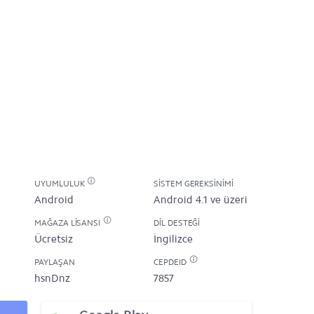
UYUMLULUK
SISTEM GEREKSINIMI
Android
Android 4.1 ve üzeri
MAĞAZA LISANSI
DIL DESTEĞI
Ücretsiz
İngilizce
PAYLAŞAN
CEPDEID
hsnDnz
7857