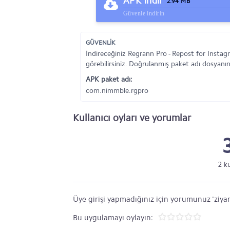
APK indir
2.94 MB
Güvenle indirin
GÜVENLİK
İndireceğiniz Regrann Pro - Repost for Insta
görebilirsiniz. Doğrulanmış paket adı dosyanın 
APK paket adı:
com.nimmble.rgpro
Kullanıcı oyları ve yorumlar
2 k
Üye girişi yapmadığınız için yorumunuz 'ziyar
Bu uygulamayı oylayın: