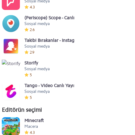
Sosyal medya
4.3
(Periscope) Scope - Canlı Video
Sosyal medya
2.6
Takibi Bırakanlar - Instagram
Sosyal medya
2.9
Storify
Sosyal medya
5
Tango - Video Canlı Yayın İzle
Sosyal medya
5
Editörün seçimi
Minecraft
Macera
4.3