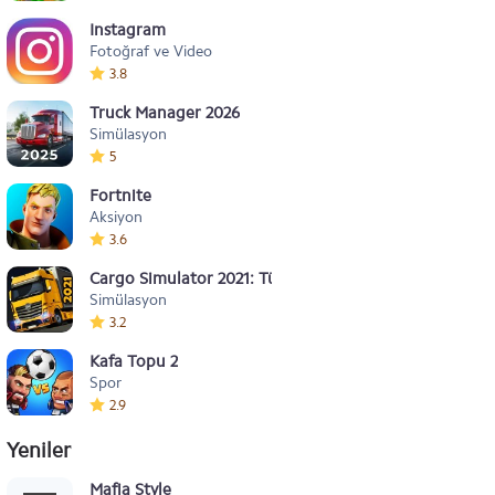
Instagram
Fotoğraf ve Video
3.8
Truck Manager 2026
Simülasyon
5
Fortnite
Aksiyon
3.6
Cargo Simulator 2021: Türkiye
Simülasyon
3.2
Kafa Topu 2
Spor
2.9
Yeniler
Mafia Style