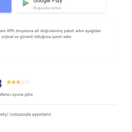
Google Play
Mağazadan indirin
gram APK dosyasına ait doğrulanmış paket adını aşağıdan
orijinal ve güvenli olduğuna işaret eder.
3
ullanıcı oyuna göre
etçi' rumuzuyla yayınlanır.