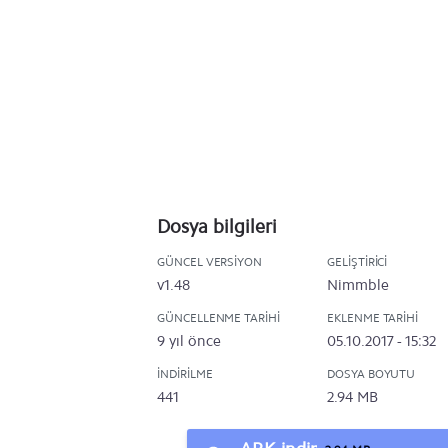
Dosya bilgileri
GÜNCEL VERSIYON
GELIŞTIRICI
v1.48
Nimmble
GÜNCELLENME TARIHI
EKLENME TARIHI
9 yıl önce
05.10.2017 - 15:32
İNDIRILME
DOSYA BOYUTU
441
2.94 MB