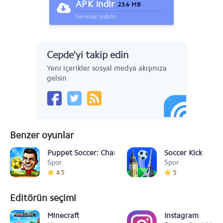
APK indir
23.6 MB
Güvenle indirin
Cepde'yi takip edin
Yeni içerikler sosyal medya akışınıza
gelsin
Benzer oyunlar
Puppet Soccer: Champs League
Soccer Kick
Spor
Spor
4.5
5
Editörün seçimi
Minecraft
Instagram