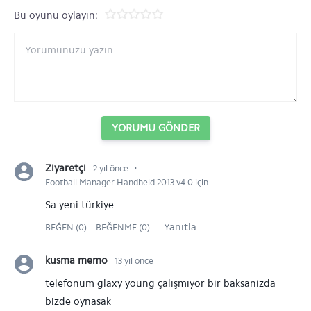
Bu oyunu oylayın:
YORUMU GÖNDER
⋅
Ziyaretçi
2 yıl önce
Football Manager Handheld 2013 v4.0 için
Sa yeni türkiye
Yanıtla
BEĞEN (0)
BEĞENME (0)
kusma memo
13 yıl önce
telefonum glaxy young çalışmıyor bir baksanizda
bizde oynasak