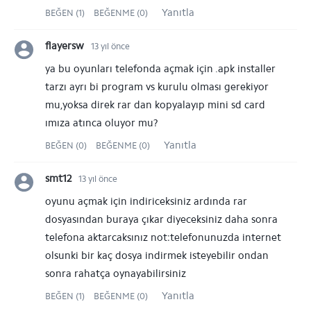
Yanıtla
BEĞEN (1)
BEĞENME (0)
flayersw
13 yıl önce
ya bu oyunları telefonda açmak için .apk installer
tarzı ayrı bi program vs kurulu olması gerekiyor
mu,yoksa direk rar dan kopyalayıp mini sd card
ımıza atınca oluyor mu?
Yanıtla
BEĞEN (0)
BEĞENME (0)
smt12
13 yıl önce
oyunu açmak için indiriceksiniz ardında rar
dosyasından buraya çıkar diyeceksiniz daha sonra
telefona aktarcaksınız not:telefonunuzda internet
olsunki bir kaç dosya indirmek isteyebilir ondan
sonra rahatça oynayabilirsiniz
Yanıtla
BEĞEN (1)
BEĞENME (0)