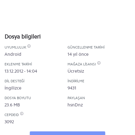
Dosya bilgileri
UYUMLULUK
GÜNCELLENME TARIHI
Android
14 yıl önce
EKLENME TARIHI
MAĞAZA LISANSI
13.12.2012 - 14:04
Ücretsiz
DIL DESTEĞI
İNDIRILME
İngilizce
9431
DOSYA BOYUTU
PAYLAŞAN
23.6 MB
hsnDnz
CEPDEID
3092