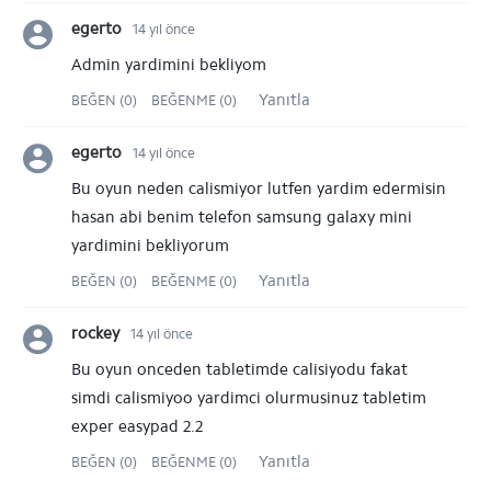
egerto
14 yıl önce
Admin yardimini bekliyom
Yanıtla
BEĞEN (0)
BEĞENME (0)
egerto
14 yıl önce
Bu oyun neden calismiyor lutfen yardim edermisin
hasan abi benim telefon samsung galaxy mini
yardimini bekliyorum
Yanıtla
BEĞEN (0)
BEĞENME (0)
rockey
14 yıl önce
Bu oyun onceden tabletimde calisiyodu fakat
simdi calismiyoo yardimci olurmusinuz tabletim
exper easypad 2.2
Yanıtla
BEĞEN (0)
BEĞENME (0)