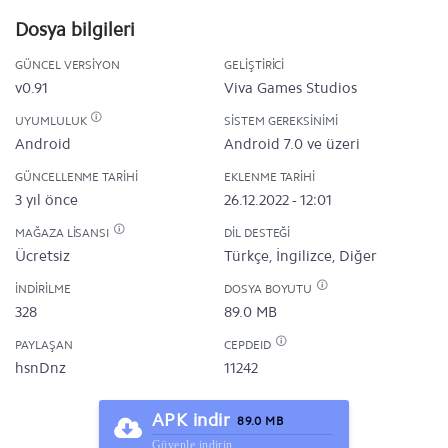
Dosya bilgileri
GÜNCEL VERSIYON
GELIŞTIRICI
v0.91
Viva Games Studios
UYUMLULUK
SISTEM GEREKSINIMI
Android
Android 7.0 ve üzeri
GÜNCELLENME TARIHI
EKLENME TARIHI
3 yıl önce
26.12.2022 - 12:01
MAĞAZA LISANSI
DIL DESTEĞI
Ücretsiz
Türkçe, İngilizce, Diğer
İNDIRILME
DOSYA BOYUTU
328
89.0 MB
PAYLAŞAN
CEPDEID
hsnDnz
11242
APK indir
89.0 MB
Güvenle indirin