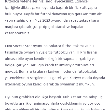
futbolcu yeteneklerinizi sergileyeceksiniz. Eğlenceli
içeriğiyle dikkat çeken oyunda başarılı bir fizik alt yapısı
bulunuyor. Keyifli bir futbol deneyimi için gereken tüm alt
yapıya sahip olan MLS 2023 oyununda yapay zekaya karşı
maçlara çıkacak, şut çekip gol atacak ve kupalar
kazanacaksınız.
Mini Soccer Star oyununa onlarca futbol takımı ve bu
takımlarda oynayan yüzlerce futbolcu var. FIFPro lisansı
olmasa bile oyun kendine özgü bir yapıda birçok lig ve
bölge içeriyor. Her ligin kendi takımlarıyla turnuvaları
mevcut. Bunlara katılarak kariyer modunda futbolculuk
yeteneklerinizi sergilemeniz gerekiyor. Kariyer modu dışında
isterseniz oyunu kaleci olarak da oynamanız mümkün.
Oyunun grafikleri oldukça başarılı. Kübik tasarıma sahip üç
boyutlu grafikler animasyonlarla desteklenmiş ve böylece
oldukça eğlenceli bir görünüm ortaya çıkmış. İyi bir kaleci ve