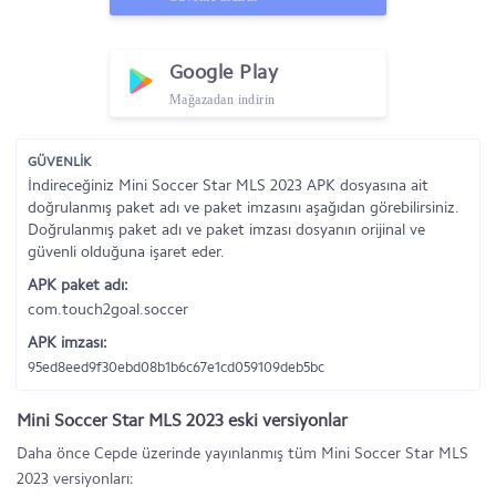
Google Play
Mağazadan indirin
GÜVENLİK
İndireceğiniz Mini Soccer Star MLS 2023 APK dosyasına ait
doğrulanmış paket adı ve paket imzasını aşağıdan görebilirsiniz.
Doğrulanmış paket adı ve paket imzası dosyanın orijinal ve
güvenli olduğuna işaret eder.
APK paket adı:
com.touch2goal.soccer
APK imzası:
95ed8eed9f30ebd08b1b6c67e1cd059109deb5bc
Mini Soccer Star MLS 2023 eski versiyonlar
Daha önce Cepde üzerinde yayınlanmış tüm Mini Soccer Star MLS
2023 versiyonları: