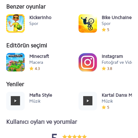
Benzer oyunlar
Kickerinho
Bike Unchained 2
Spor
Spor
5
Editörün seçimi
Minecraft
Instagram
Macera
Fotoğraf ve Video
4.3
3.8
Yeniler
Mafia Style
Kartal Dansı Müz
Müzik
Müzik
5
Kullanıcı oyları ve yorumlar