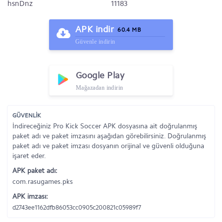
hsnDnz
11183
APK indir
60.4 MB
Güvenle indirin
Google Play
Mağazadan indirin
GÜVENLİK
İndireceğiniz Pro Kick Soccer APK dosyasına ait doğrulanmış
paket adı ve paket imzasını aşağıdan görebilirsiniz. Doğrulanmış
paket adı ve paket imzası dosyanın orijinal ve güvenli olduğuna
işaret eder.
APK paket adı:
com.rasugames.pks
APK imzası:
d2743ee1162dfb86053cc0905c200821c05989f7