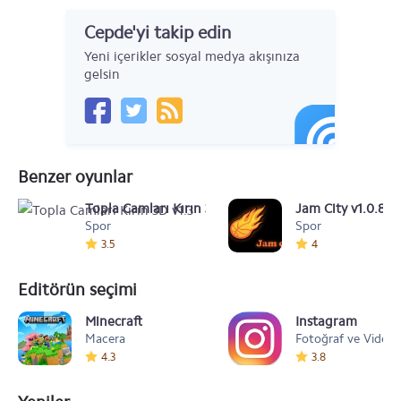
Cepde'yi takip edin
Yeni içerikler sosyal medya akışınıza
gelsin
Benzer oyunlar
Topla Camları Kırın 3D v1.3
Jam City v1.0.8
Spor
Spor
3.5
4
Editörün seçimi
Minecraft
Instagram
Macera
Fotoğraf ve Video
4.3
3.8