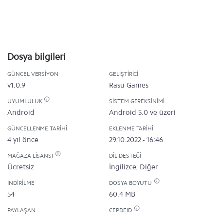
Dosya bilgileri
GÜNCEL VERSIYON
GELIŞTIRICI
v1.0.9
Rasu Games
UYUMLULUK
SISTEM GEREKSINIMI
Android
Android 5.0 ve üzeri
GÜNCELLENME TARIHI
EKLENME TARIHI
4 yıl önce
29.10.2022 - 16:46
MAĞAZA LISANSI
DIL DESTEĞI
Ücretsiz
İngilizce, Diğer
İNDIRILME
DOSYA BOYUTU
54
60.4 MB
PAYLAŞAN
CEPDEID