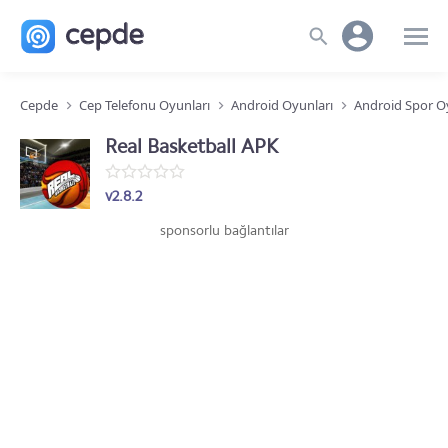
Cepde
Cep Telefonu Oyunları
Android Oyunları
Android Spor O
Real Basketball APK
v2.8.2
sponsorlu bağlantılar