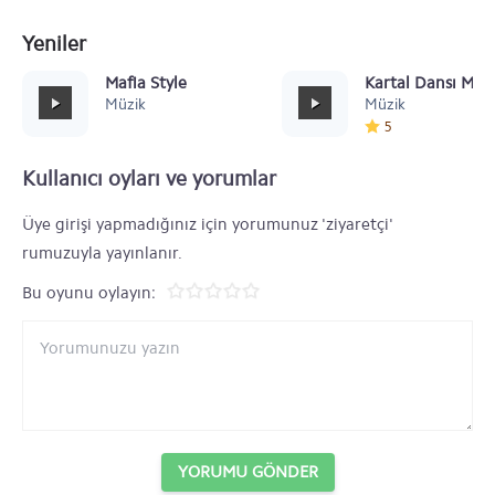
Yeniler
Mafia Style
Kartal Dansı Müz
Müzik
Müzik
5
Kullanıcı oyları ve yorumlar
Üye girişi yapmadığınız için yorumunuz 'ziyaretçi'
rumuzuyla yayınlanır.
Bu oyunu oylayın:
YORUMU GÖNDER