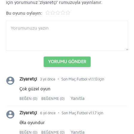
için yorumunuz 'ziyaretçi' rumuzuyla yayınlanır.
Bu oyunu oylayın:
YORUMU GÖNDER
⋅
Ziyaretçi
3 yıl önce
Son Maç Futbol v1.1.13 için
Çok güzel oyun
Yanıtla
BEĞEN (0)
BEĞENME (0)
⋅
Ziyaretçi
6 yıl önce
Son Maç Futbol v1.1.7 için
Əla oyundur
Yanıtla
BEĞEN (0)
BEĞENME (0)