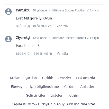
⋅
syutukcu
10 yıl önce
Ultimate Soccer Football v1.1.4 için
Evet MB göre İyi Oyun
Yanıtla
BEĞEN (3)
BEĞENME (2)
⋅
Ziyaretçi
10 yıl önce
Ultimate Soccer Football v1.1.4 için
Para hilelimi ?
Yanıtla
BEĞEN (0)
BEĞENME (1)
Kullanım şartları
Gizlilik
Çerezler
Hakkımızda
Ebeveynler için bilgilendirme
Yardım
Anketler
Geliştiriciler
Listeler
İletişim
Cepde © 2026 - Türkiye'nin en iyi APK indirme sitesi.