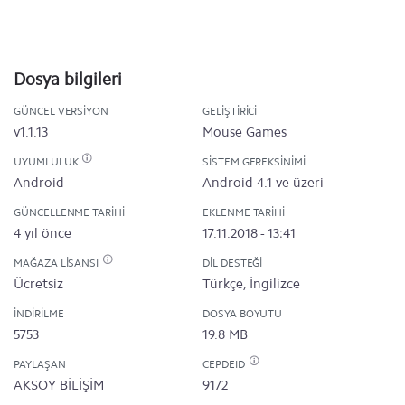
Dosya bilgileri
GÜNCEL VERSIYON
GELIŞTIRICI
v1.1.13
Mouse Games
UYUMLULUK
SISTEM GEREKSINIMI
Android
Android 4.1 ve üzeri
GÜNCELLENME TARIHI
EKLENME TARIHI
4 yıl önce
17.11.2018 - 13:41
MAĞAZA LISANSI
DIL DESTEĞI
Ücretsiz
Türkçe, İngilizce
İNDIRILME
DOSYA BOYUTU
5753
19.8 MB
PAYLAŞAN
CEPDEID
AKSOY BİLİŞİM
9172