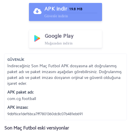
APK indir
19.8 MB
Güvenle indirin
Google Play
Mağazadan indirin
GÜVENLİK
İndireceğiniz Son Maç Futbol APK dosyasına ait doğrulanmış
paket adı ve paket imzasını aşağıdan görebilirsiniz. Doğrulanmış
paket adı ve paket imzası dosyanın orijinal ve güvenli olduğuna
işaret eder.
APK paket adı:
com.cg.football
APK imzası:
9dbf6ce1def6bca7ff7801360dc8c07b481eb691
Son Maç Futbol eski versiyonlar