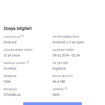
Dosya bilgileri
UYUMLULUK
SISTEM GEREKSINIMI
Android
Android 2.3 ve üzeri
GÜNCELLENME TARIHI
EKLENME TARIHI
12 yıl önce
09.02.2014 - 02:24
MAĞAZA LISANSI
DIL DESTEĞI
Ücretsiz
İngilizce
İNDIRILME
DOSYA BOYUTU
7206
46.6 MB
PAYLAŞAN
CEPDEID
iSTaNBLue
5492