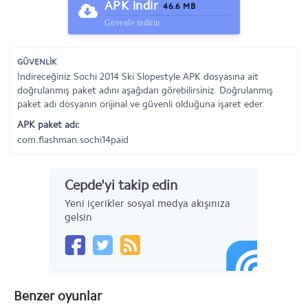
APK indir
46.6 MB
Güvenle indirin
GÜVENLİK
İndireceğiniz Sochi 2014 Ski Slopestyle APK dosyasına ait
doğrulanmış paket adını aşağıdan görebilirsiniz. Doğrulanmış
paket adı dosyanın orijinal ve güvenli olduğuna işaret eder.
APK paket adı:
com.flashman.sochi14paid
Cepde'yi takip edin
Yeni içerikler sosyal medya akışınıza
gelsin
Benzer oyunlar