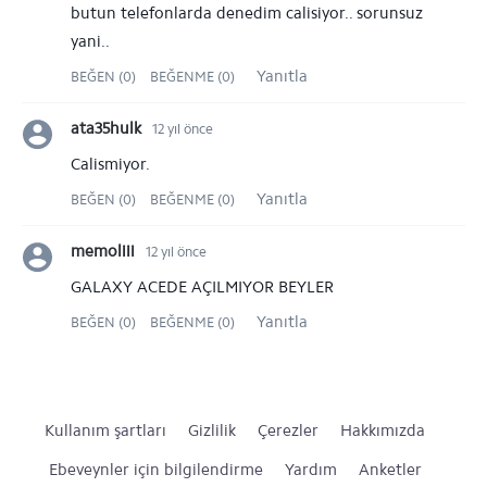
butun telefonlarda denedim calisiyor.. sorunsuz
yani..
Yanıtla
BEĞEN (0)
BEĞENME (0)
ata35hulk
12 yıl önce
Calismiyor.
Yanıtla
BEĞEN (0)
BEĞENME (0)
memoliii
12 yıl önce
GALAXY ACEDE AÇILMIYOR BEYLER
Yanıtla
BEĞEN (0)
BEĞENME (0)
Kullanım şartları
Gizlilik
Çerezler
Hakkımızda
Ebeveynler için bilgilendirme
Yardım
Anketler