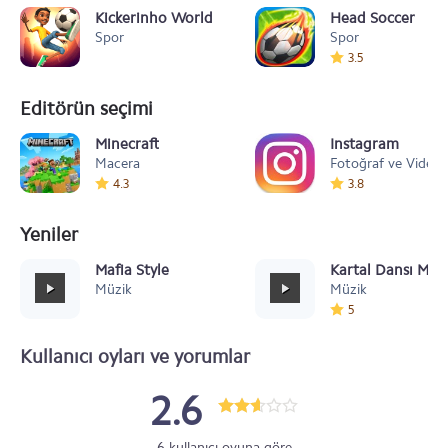
Kickerinho World
Head Soccer
Spor
Spor
3.5
Editörün seçimi
Minecraft
Instagram
Macera
Fotoğraf ve Video
4.3
3.8
Yeniler
Mafia Style
Kartal Dansı Müz
Müzik
Müzik
5
Kullanıcı oyları ve yorumlar
2.6
6 kullanıcı oyuna göre