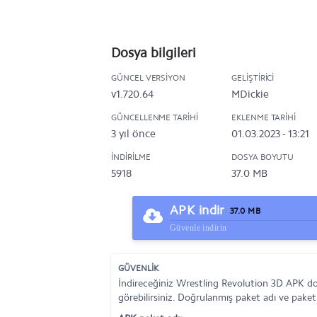
Dosya bilgileri
GÜNCEL VERSIYON
GELIŞTIRICI
v1.720.64
MDickie
GÜNCELLENME TARIHI
EKLENME TARIHI
3 yıl önce
01.03.2023 - 13:21
İNDIRILME
DOSYA BOYUTU
5918
37.0 MB
APK indir
37.0 MB
Güvenle indirin
GÜVENLİK
İndireceğiniz Wrestling Revolution 3D APK do
görebilirsiniz. Doğrulanmış paket adı ve paket