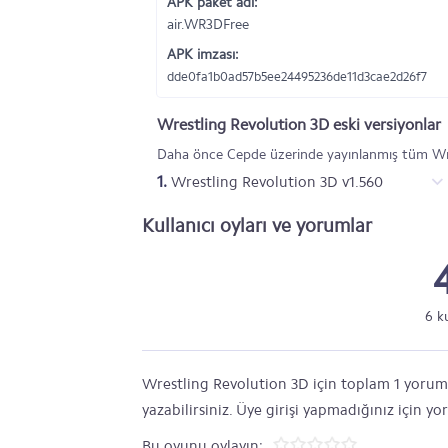
APK paket adı:
air.WR3DFree
APK imzası:
dde0fa1b0ad57b5ee24495236de11d3cae2d26f7
Wrestling Revolution 3D eski versiyonlar
Daha önce Cepde üzerinde yayınlanmış tüm Wres
1.
Wrestling Revolution 3D v1.560
Kullanıcı oyları ve yorumlar
6 k
Wrestling Revolution 3D için toplam 1 yorum y
yazabilirsiniz. Üye girişi yapmadığınız için y
Bu oyunu oylayın: