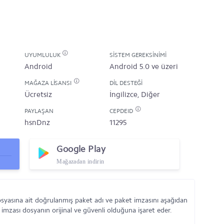
UYUMLULUK
SISTEM GEREKSINIMI
Android
Android 5.0 ve üzeri
MAĞAZA LISANSI
DIL DESTEĞI
Ücretsiz
İngilizce, Diğer
PAYLAŞAN
CEPDEID
hsnDnz
11295
Google Play
Mağazadan indirin
syasına ait doğrulanmış paket adı ve paket imzasını aşağıdan
 imzası dosyanın orijinal ve güvenli olduğuna işaret eder.