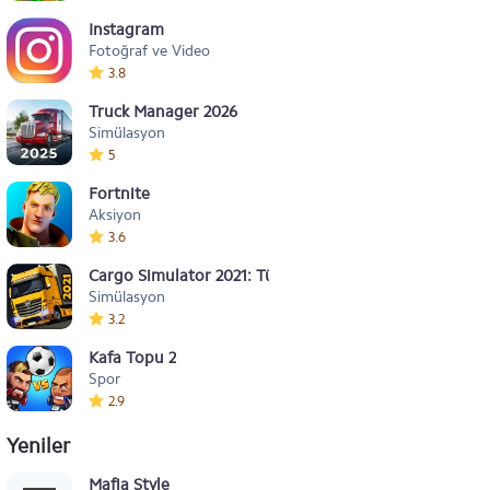
Instagram
Fotoğraf ve Video
3.8
Truck Manager 2026
Simülasyon
5
Fortnite
Aksiyon
3.6
Cargo Simulator 2021: Türkiye
Simülasyon
3.2
Kafa Topu 2
Spor
2.9
Yeniler
Mafia Style