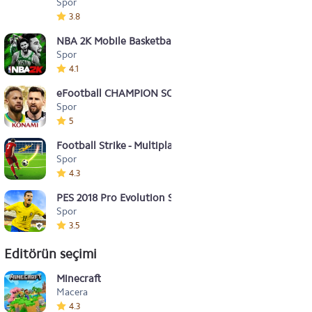
Spor
3.8
NBA 2K Mobile Basketball
Spor
4.1
eFootball CHAMPION SQUADS
Spor
5
Football Strike - Multiplayer Soccer
Spor
4.3
PES 2018 Pro Evolution Soocer
Spor
3.5
Editörün seçimi
Minecraft
Macera
4.3