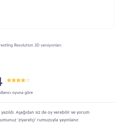
tling Revolution 3D versiyonları:
4
ullanıcı oyuna göre
azıldı. Aşağıdan siz de oy verebilir ve yorum
orumunuz 'ziyaretçi' rumuzuyla yayınlanır.