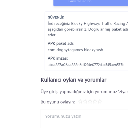
Güvenle indirin
GÜVENLİK
İndireceğiniz Blocky Highway: Traffic Racing 
aşağıdan görebilirsiniz. Doğrulanmış paket adı
eder.
APK paket adı:
com.dogbytegames.blockyrush
APK imzası:
abca887a06aa888e6d12f4e0772dac545ae6577b
Kullanıcı oyları ve yorumlar
Üye girişi yapmadığınız için yorumunuz 'ziyar
Bu oyunu oylayın: