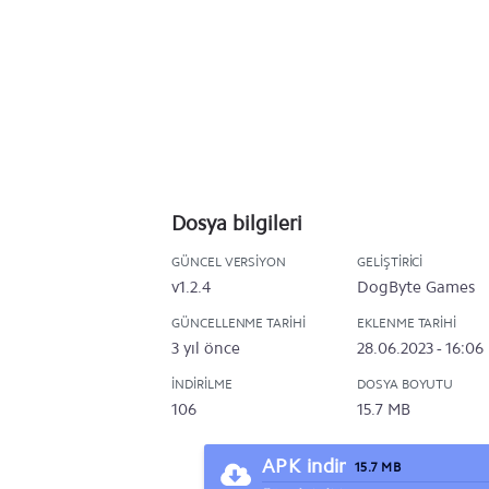
Dosya bilgileri
GÜNCEL VERSIYON
GELIŞTIRICI
v1.2.4
DogByte Games
GÜNCELLENME TARIHI
EKLENME TARIHI
3 yıl önce
28.06.2023 - 16:06
İNDIRILME
DOSYA BOYUTU
106
15.7 MB
APK indir
15.7 MB