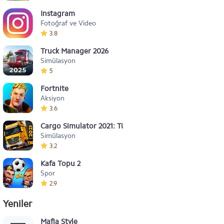
Instagram
Fotoğraf ve Video
3.8
Truck Manager 2026
Simülasyon
5
Fortnite
Aksiyon
3.6
Cargo Simulator 2021: Türkiye
Simülasyon
3.2
Kafa Topu 2
Spor
2.9
Yeniler
Mafia Style