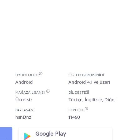
UYUMLULUK
SISTEM GEREKSINIMI
Android
Android 4.1 ve üzeri
MAĞAZA LISANSI
DIL DESTEĞI
Ücretsiz
Türkçe, İngilizce, Diğer
PAYLAŞAN
CEPDEID
hsnDnz
11460
Google Play