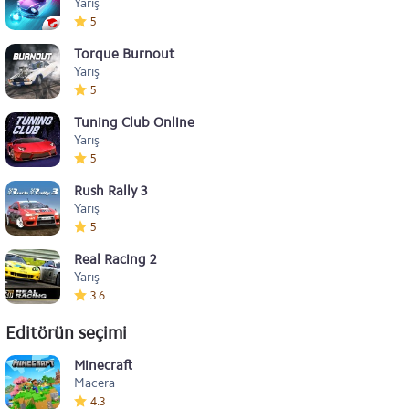
Yarış
5
Torque Burnout
Yarış
5
Tuning Club Online
Yarış
5
Rush Rally 3
Yarış
5
Real Racing 2
Yarış
3.6
Editörün seçimi
Minecraft
Macera
4.3