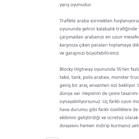
yarış oyunudur.
Trafikte araba sürmekten hoşlanıyors
oyununda şehrin kalabalık trafiğinde 
çarpmadan arabanızı en uzun mesafe s
karşınıza çıkan paraları toplamaya dikk
ve garajınızı büyütebilirsiniz.
Blocky Highway oyununda 55'ten fazla a
taksi, tank, polis arabası, monster tru
geniş bir araç envanteri sizi bekliyor. 
dünya var. Hepsinin de çevre tasarımı 
oynayabiliyorsunuz. Üç farklı oyun mod
hava durumu gibi farklı özelliklere 
ekibinin geliştirdiği ve ücretsiz ol
dosyasını hemen indirip kurmanız yeter