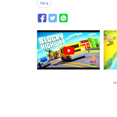
Yarış
sp