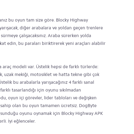
anız bu oyun tam size göre. Blocky Highway
yarışacak, diğer arabalara ve yoldan geçen trenlere
ürmeye çalışacaksınız. Araba sürerken yolda
at edin, bu paraları biriktirerek yeni araçları alabilir
raç modeli var. Üstelik hepsi de farklı türlerde:
ck, uzak mekiği, motosiklet ve hatta tekne gibi çok
Üstelik bu arabalarla yarışacağınız 4 farklı sanal
farklı tasarlandığı için oyunu sıkılmadan
u, oyun içi görevler, lider tabloları ve değişken
de sahip olan bu oyun tamamen ücretsiz. DogByte
arak sunduğu oyunu oynamak için Blocky Highway APK
li. İyi eğlenceler.