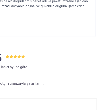
asına ait doğrulanmış paket adı ve paket imzasını aşağıdan
 imzası dosyanın orijinal ve güvenli olduğuna işaret eder.
5
ullanıcı oyuna göre
etçi' rumuzuyla yayınlanır.