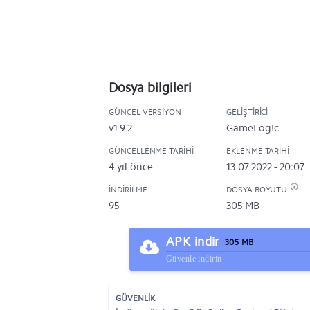
Dosya bilgileri
GÜNCEL VERSIYON
GELIŞTIRICI
v1.9.2
GameLog!c
GÜNCELLENME TARIHI
EKLENME TARIHI
4 yıl önce
13.07.2022 - 20:07
İNDIRILME
DOSYA BOYUTU
95
305 MB
APK indir
305 MB
Güvenle indirin
GÜVENLİK