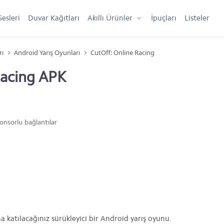
Sesleri
Duvar Kağıtları
Akıllı Ürünler
İpuçları
Listeler
rı
Android Yarış Oyunları
CutOff: Online Racing
Racing APK
onsorlu bağlantılar
na katılacağınız sürükleyici bir Android yarış oyunu.