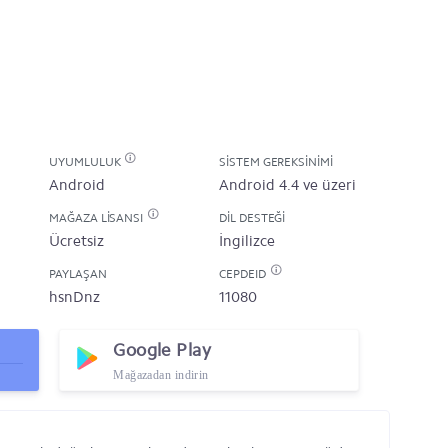
UYUMLULUK
SISTEM GEREKSINIMI
Android
Android 4.4 ve üzeri
MAĞAZA LISANSI
DIL DESTEĞI
Ücretsiz
İngilizce
PAYLAŞAN
CEPDEID
hsnDnz
11080
Google Play
Mağazadan indirin