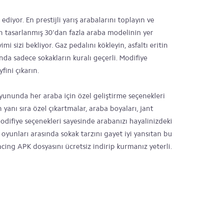
diyor. En prestijli yarış arabalarını toplayın ve
için tasarlanmış 30'dan fazla araba modelinin yer
mi sizi bekliyor. Gaz pedalını kökleyin, asfaltı eritin
yunda sadece sokakların kuralı geçerli. Modifiye
fini çıkarın.
ununda her araba için özel geliştirme seçenekleri
yanı sıra özel çıkartmalar, araba boyaları, jant
odifiye seçenekleri sayesinde arabanızı hayalinizdeki
ış oyunları arasında sokak tarzını gayet iyi yansıtan bu
ing APK dosyasını ücretsiz indirip kurmanız yeterli.