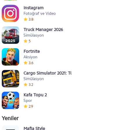
Instagram
Fotoğraf ve Video
3.8
Truck Manager 2026
Simülasyon
5
Fortnite
Aksiyon
3.6
Cargo Simulator 2021: Türkiye
Simülasyon
3.2
Kafa Topu 2
Spor
2.9
Yeniler
Mafia Style