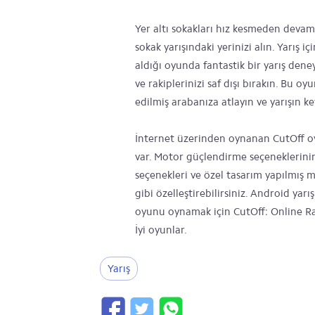
Yer altı sokakları hız kesmeden devam e
sokak yarışındaki yerinizi alın. Yarış 
aldığı oyunda fantastik bir yarış deneyi
ve rakiplerinizi saf dışı bırakın. Bu o
edilmiş arabanıza atlayın ve yarışın key
İnternet üzerinden oynanan CutOff oy
var. Motor güçlendirme seçeneklerinin 
seçenekleri ve özel tasarım yapılmış m
gibi özelleştirebilirsiniz. Android yar
oyunu oynamak için CutOff: Online Rac
İyi oyunlar.
Yarış