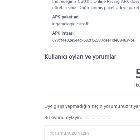
İndireceğiniz CutOff: Online Racing APK dosy
görebilirsiniz. Doğrulanmış paket adı ve paket
APK paket adı:
ir.gamelogic.cutoff
APK imzası:
698cf4e02e544d7682f152380dee11de084839be
Kullanıcı oyları ve yorumlar
1 k
Üye girişi yapmadığınız için yorumunuz 'ziyar
Bu oyunu oylayın: