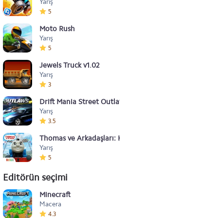
Yarış
5
Moto Rush
Yarış
5
Jewels Truck v1.02
Yarış
3
Drift Mania Street Outlaws v1.04
Yarış
3.5
Thomas ve Arkadaşları: Koş Koş
Yarış
5
Editörün seçimi
Minecraft
Macera
4.3