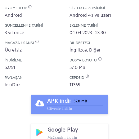
UYUMLULUK
SISTEM GEREKSINIMI
Android
Android 4.1 ve üzeri
GÜNCELLENME TARIHI
EKLENME TARIHI
3 yıl önce
04.04.2023 - 23:30
MAĞAZA LISANSI
DIL DESTEĞI
Ücretsiz
İngilizce, Diğer
İNDIRILME
DOSYA BOYUTU
52751
57.0 MB
PAYLAŞAN
CEPDEID
hsnDnz
11365
APK indir
57.0 MB
Güvenle indirin
Google Play
Mağazadan indirin