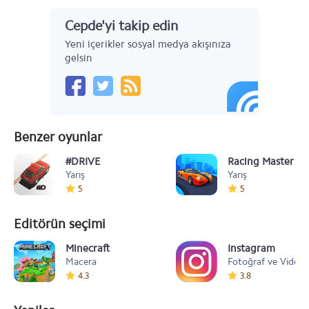
Cepde'yi takip edin
Yeni içerikler sosyal medya akışınıza
gelsin
Benzer oyunlar
#DRIVE
Racing Master - 
Yarış
Yarış
5
5
Editörün seçimi
Minecraft
Instagram
Macera
Fotoğraf ve Video
4.3
3.8