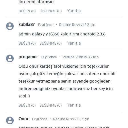
linklerini atarmsın
Yanıtla
BEĞEN (0)
BEĞENME (0)
⋅
kubila87
13 yıl önce
Redline Rush v1.3.2 için
admin galaxy y s5360 kaldırırmı android 2.3.6
Yanıtla
BEĞEN (0)
BEĞENME (0)
⋅
progamer
13 yıl önce
Redline Rush v1.3.2 için
Oldu onur kardeş saol yükleme icin teşekkürler
oyun çok güzel emeğin çok var bu sotede onur bir
tesekkur yetmez sana senin sayende googleden
indiremedigimiz oyunlar indiroyoruz her sey icin
saol :)
Yanıtla
BEĞEN (0)
BEĞENME (0)
⋅
Onur
13 yıl önce
Redline Rush v1.3.2 için