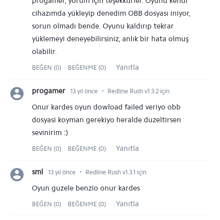
progamer, yorum için teşekkürler. Oyunu kendi
cihazımda yükleyip denedim OBB dosyası iniyor,
sorun olmadı bende. Oyunu kaldırıp tekrar
yüklemeyi deneyebilirsiniz, anlık bir hata olmuş
olabilir.
Yanıtla
BEĞEN (0)
BEĞENME (0)
⋅
progamer
13 yıl önce
Redline Rush v1.3.2 için
Onur kardes oyun dowload failed veriyo obb
dosyasi koyman gerekiyo heralde duzeltirsen
sevinirim :)
Yanıtla
BEĞEN (0)
BEĞENME (0)
⋅
sml
13 yıl önce
Redline Rush v1.3.1 için
Oyun guzele benzio onur kardes
Yanıtla
BEĞEN (0)
BEĞENME (0)