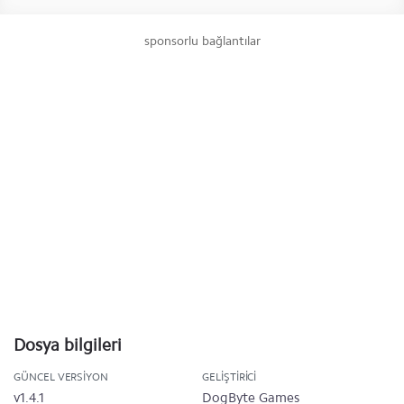
sponsorlu bağlantılar
Dosya bilgileri
GÜNCEL VERSIYON
GELIŞTIRICI
v1.4.1
DogByte Games