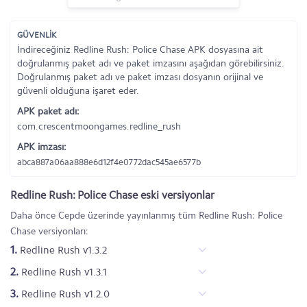
GÜVENLİK
İndireceğiniz Redline Rush: Police Chase APK dosyasına ait
doğrulanmış paket adı ve paket imzasını aşağıdan görebilirsiniz.
Doğrulanmış paket adı ve paket imzası dosyanın orijinal ve
güvenli olduğuna işaret eder.
APK paket adı:
com.crescentmoongames.redline_rush
APK imzası:
abca887a06aa888e6d12f4e0772dac545ae6577b
Redline Rush: Police Chase eski versiyonlar
Daha önce Cepde üzerinde yayınlanmış tüm Redline Rush: Police
Chase versiyonları:
1.
Redline Rush v1.3.2
2.
Redline Rush v1.3.1
3.
Redline Rush v1.2.0