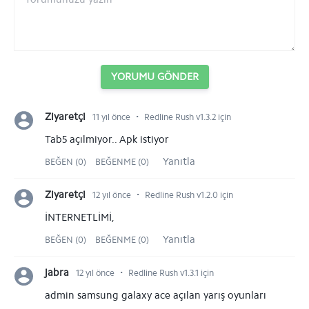
YORUMU GÖNDER
⋅
Ziyaretçi
11 yıl önce
Redline Rush v1.3.2 için
Tab5 açılmiyor.. Apk istiyor
Yanıtla
BEĞEN (0)
BEĞENME (0)
⋅
Ziyaretçi
12 yıl önce
Redline Rush v1.2.0 için
İNTERNETLİMİ,
Yanıtla
BEĞEN (0)
BEĞENME (0)
⋅
jabra
12 yıl önce
Redline Rush v1.3.1 için
admin samsung galaxy ace açılan yarış oyunları