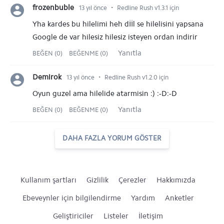
⋅
frozenbuble
13 yıl önce
Redline Rush v1.3.1 için
Yha kardes bu hilelimi heh dİİl se hilelisini yapsana
Google de var hilesiz hilesiz isteyen ordan indirir
Yanıtla
BEĞEN (0)
BEĞENME (0)
⋅
Demirok
13 yıl önce
Redline Rush v1.2.0 için
Oyun guzel ama hilelide atarmisin :) :-D:-D
Yanıtla
BEĞEN (0)
BEĞENME (0)
DAHA FAZLA YORUM GÖSTER
Kullanım şartları
Gizlilik
Çerezler
Hakkımızda
Ebeveynler için bilgilendirme
Yardım
Anketler
Geliştiriciler
Listeler
İletişim