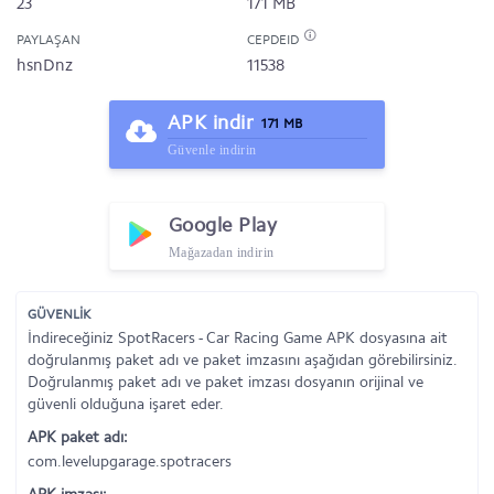
23
171 MB
PAYLAŞAN
CEPDEID
hsnDnz
11538
APK indir
171 MB
Güvenle indirin
Google Play
Mağazadan indirin
GÜVENLİK
İndireceğiniz SpotRacers - Car Racing Game APK dosyasına ait
doğrulanmış paket adı ve paket imzasını aşağıdan görebilirsiniz.
Doğrulanmış paket adı ve paket imzası dosyanın orijinal ve
güvenli olduğuna işaret eder.
APK paket adı:
com.levelupgarage.spotracers