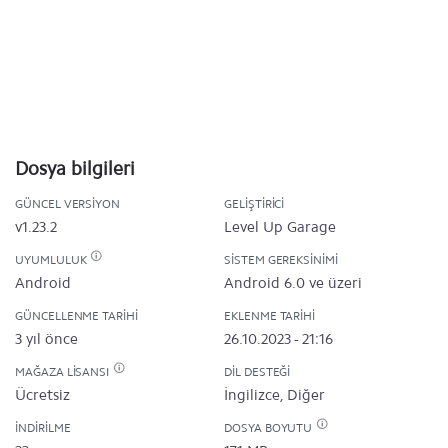
Dosya bilgileri
GÜNCEL VERSIYON
GELIŞTIRICI
v1.23.2
Level Up Garage
UYUMLULUK
SISTEM GEREKSINIMI
Android
Android 6.0 ve üzeri
GÜNCELLENME TARIHI
EKLENME TARIHI
3 yıl önce
26.10.2023 - 21:16
MAĞAZA LISANSI
DIL DESTEĞI
Ücretsiz
İngilizce, Diğer
İNDIRILME
DOSYA BOYUTU