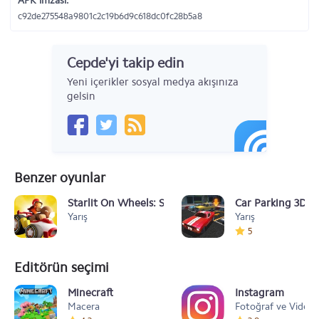
APK imzası:
c92de275548a9801c2c19b6d9c618dc0fc28b5a8
Cepde'yi takip edin
Yeni içerikler sosyal medya akışınıza
gelsin
Benzer oyunlar
Starlit On Wheels: Super Kart
Car Parking 3D Pr
Yarış
Yarış
5
Editörün seçimi
Minecraft
Instagram
Macera
Fotoğraf ve Video