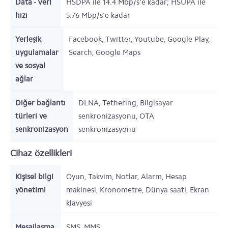
Data - Veri
HSDPA ile 14.4 Mbp/s'e kadar; HSUPA ile
hızı
5.76 Mbp/s'e kadar
Yerleşik
Facebook, Twitter, Youtube, Google Play,
uygulamalar
Search, Google Maps
ve sosyal
ağlar
Diğer bağlantı
DLNA, Tethering, Bilgisayar
türleri ve
senkronizasyonu, OTA
senkronizasyon
senkronizasyonu
Cihaz özellikleri
Kişisel bilgi
Oyun, Takvim, Notlar, Alarm, Hesap
yönetimi
makinesi, Kronometre, Dünya saati, Ekran
klavyesi
Mesajlaşma
SMS, MMS