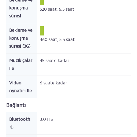
Bekleme ve
konuşma
520
saat,
6.5
saat
süresi
Bekleme ve
konuşma
460
saat,
5.5
saat
süresi (3G)
Müzik çalar
45
saate kadar
ile
Video
6
saate kadar
oynatıcı ile
Bağlantı
Bluetooth
3.0 HS