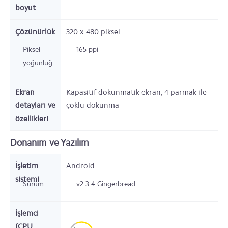
boyut
Çözünürlük
320 x 480
piksel
Piksel
165 ppi
yoğunluğu
Ekran
Kapasitif dokunmatik ekran, 4 parmak ile
detayları ve
çoklu dokunma
özellikleri
Donanım ve Yazılım
İşletim
Android
sistemi
Sürüm
v2.3.4 Gingerbread
İşlemci
(CPU,