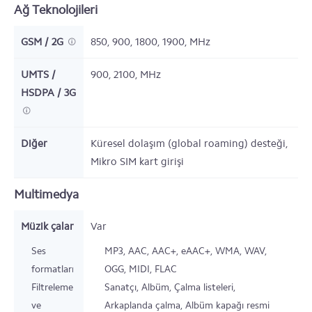
Ağ Teknolojileri
GSM / 2G
850, 900, 1800, 1900,
MHz
UMTS /
900, 2100,
MHz
HSDPA / 3G
Diğer
Küresel dolaşım (global roaming) desteği,
Mikro SIM kart girişi
Multimedya
Müzik çalar
Var
Ses
MP3, AAC, AAC+, eAAC+, WMA, WAV,
formatları
OGG, MIDI, FLAC
Filtreleme
Sanatçı, Albüm, Çalma listeleri,
ve
Arkaplanda çalma, Albüm kapağı resmi