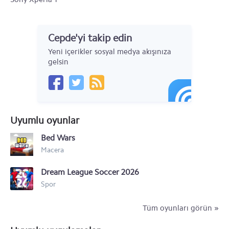
Sony Xperia 10 Plus
Cepde'yi takip edin
Sony Xperia 10
Yeni içerikler sosyal medya akışınıza
Sony Xperia XZ
gelsin
Sony Xperia X Compact
Sony Xperia X Performance
Uyumlu oyunlar
Sony Xperia X
Bed Wars
Sony Xperia XA
Macera
Sony Xperia Z5 Premium
Dream League Soccer 2026
Sony Xperia Z5 Compact
Spor
Sony Xperia Z5
Tüm oyunları görün »
Sony Xperia Z3