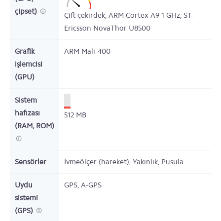
çipset)
Çift çekirdek,
ARM Cortex-A9
1
GHz,
ST-
Ericsson NovaThor U8500
Grafik
ARM Mali-400
işlemcisi
(GPU)
Sistem
hafızası
512
MB
(RAM, ROM)
Sensörler
İvmeölçer (hareket), Yakınlık, Pusula
Uydu
GPS, A-GPS
sistemi
(GPS)