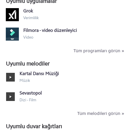
Uyumlu uygulamalar
Sony Xperia M2
Grok
Verimlilik
Sony Xperia Z2
Filmora - video düzenleyici
Sony Xperia T2 Ultra
Video
Tüm programları görün »
Uyumlu melodiler
Kartal Dansı Müziği
Müzik
Sevastopol
Dizi - Film
Tüm melodileri görün »
Uyumlu duvar kağıtları