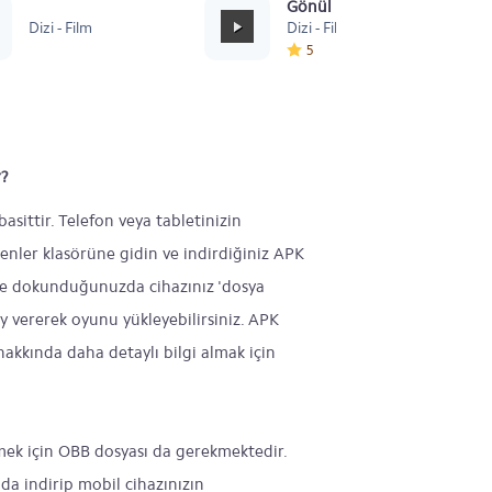
Sevastopol
Gönül Dağı Duygusal
Dizi - Film
Dizi - Film
5
r?
sittir. Telefon veya tabletinizin
enler klasörüne gidin ve indirdiğiniz APK
ne dokunduğunuzda cihazınız 'dosya
ay vererek oyunu yükleyebilirsiniz. APK
akkında daha detaylı bilgi almak için
mek için OBB dosyası da gerekmektedir.
da indirip mobil cihazınızın