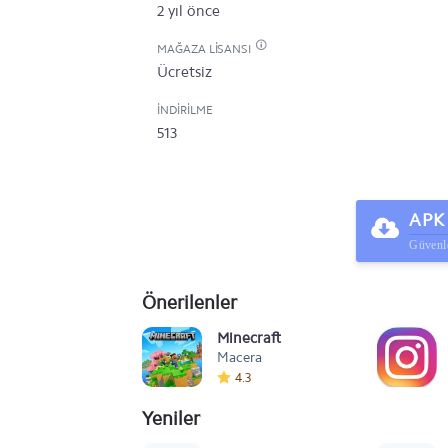
2 yıl önce
MAĞAZA LISANSI
Ücretsiz
İNDIRILME
513
APK 
Güvenle
Önerilenler
Minecraft
Macera
4.3
Yeniler