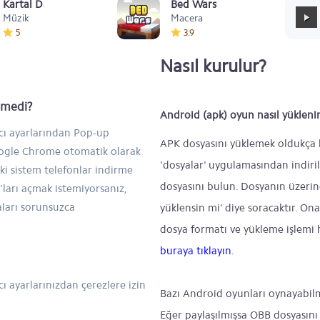
Kartal Dansı Müziği
Bed Wars
Müzik
Macera
5
3.9
Nasıl kurulur?
inmedi?
Android (apk) oyun nasıl yükleni
ıcı ayarlarından Pop-up
APK dosyasını yüklemek oldukça ba
Google Chrome otomatik olarak
'dosyalar' uygulamasından indiril
ski sistem telefonlar indirme
dosyasını bulun. Dosyanın üzeri
ları açmak istemiyorsanız,
aları sorunsuzca
yüklensin mi' diye soracaktır. On
dosya formatı ve yükleme işlemi h
buraya tıklayın
.
ı ayarlarınızdan çerezlere izin
Bazı Android oyunları oynayabil
Eğer paylaşılmışsa OBB dosyasını 