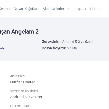
Sesleri
Duvar Kağıtları
Akıllı Ürünler
İpuçları
Listeler
uşan Angelam 2
Gereksinim:
Android 5.0 ve üzeri
Dosya boyutu:
nlar
161 MB
GELIŞTIRICI
Outfit7 Limited
SISTEM GEREKSINIMI
Android 5.0 ve üzeri
EKLENME TARIHI