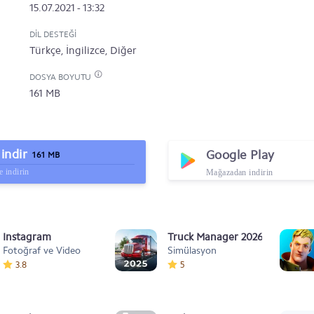
15.07.2021 - 13:32
DIL DESTEĞI
Türkçe, İngilizce, Diğer
DOSYA BOYUTU
161 MB
indir
Google Play
161 MB
 indirin
Mağazadan indirin
Instagram
Truck Manager 2026
Fotoğraf ve Video
Simülasyon
3.8
5