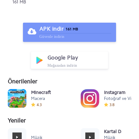
161 MB
APK indir
161 MB
Güvenle indirin
Google Play
Mağazadan indirin
Önerilenler
Minecraft
Instagram
Macera
Fotoğraf ve Video
4.3
3.8
Yeniler
Mafia Style
Kartal Dansı Müz
Müzik
Müzik