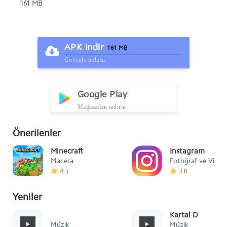
161 MB
APK indir
161 MB
Güvenle indirin
Google Play
Mağazadan indirin
Önerilenler
Minecraft
Instagram
Macera
Fotoğraf ve Video
4.3
3.8
Yeniler
Mafia Style
Kartal Dansı Müz
Müzik
Müzik