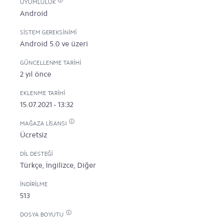
UYUMLULUK
Android
SISTEM GEREKSINIMI
Android 5.0 ve üzeri
GÜNCELLENME TARIHI
2 yıl önce
EKLENME TARIHI
15.07.2021 - 13:32
MAĞAZA LISANSI
Ücretsiz
DIL DESTEĞI
Türkçe, İngilizce, Diğer
İNDIRILME
513
DOSYA BOYUTU