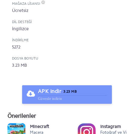
MAĞAZA LISANSI
Ücretsiz
DIL DESTEĞI
İngilizce
İNDIRILME
5272
DOSYA BOYUTU
3.23 MB
APK indir
3.23 MB
Güvenle indirin
Önerilenler
Minecraft
Instagram
Macera
Fotoğraf ve Video