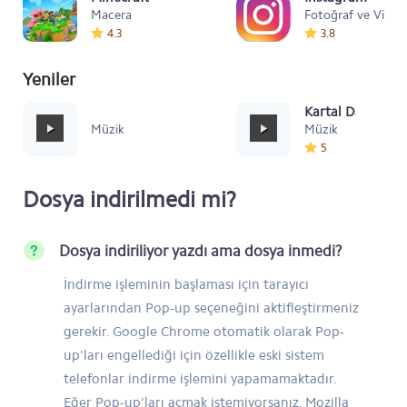
Macera
Fotoğraf ve Video
4.3
3.8
Yeniler
Mafia Style
Kartal Dansı Müz
Müzik
Müzik
5
Dosya indirilmedi mi?
Dosya indiriliyor yazdı ama dosya inmedi?
İndirme işleminin başlaması için tarayıcı
ayarlarından Pop-up seçeneğini aktifleştirmeniz
gerekir. Google Chrome otomatik olarak Pop-
up'ları engellediği için özellikle eski sistem
telefonlar indirme işlemini yapamamaktadır.
Eğer Pop-up'ları açmak istemiyorsanız, Mozilla