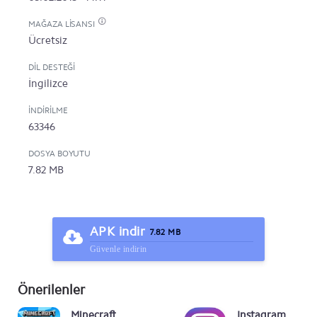
MAĞAZA LISANSI
Ücretsiz
DIL DESTEĞI
İngilizce
İNDIRILME
63346
DOSYA BOYUTU
7.82 MB
APK indir
7.82 MB
Güvenle indirin
Önerilenler
Minecraft
Instagram