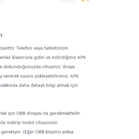
r?
sittir. Telefon veya tabletinizin
enler klasörüne gidin ve indirdiğiniz APK
ne dokunduğunuzda cihazınız 'dosya
ay vererek oyunu yükleyebilirsiniz. APK
akkında daha detaylı bilgi almak için
mek için OBB dosyası da gerekmektedir.
da indirip mobil cihazınızın
gerekiyor. (Eğer OBB klasörü yoksa