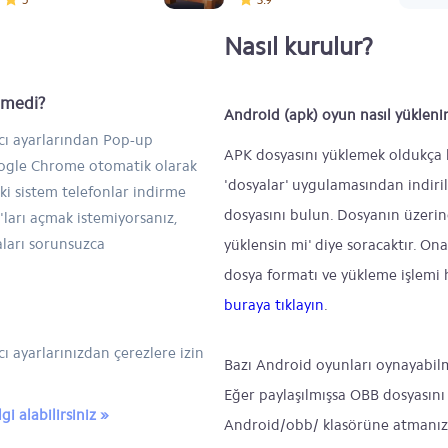
Nasıl kurulur?
inmedi?
Android (apk) oyun nasıl yükleni
ıcı ayarlarından Pop-up
APK dosyasını yüklemek oldukça ba
Google Chrome otomatik olarak
'dosyalar' uygulamasından indiril
ski sistem telefonlar indirme
dosyasını bulun. Dosyanın üzeri
ları açmak istemiyorsanız,
aları sorunsuzca
yüklensin mi' diye soracaktır. On
dosya formatı ve yükleme işlemi h
buraya tıklayın
.
ı ayarlarınızdan çerezlere izin
Bazı Android oyunları oynayabil
Eğer paylaşılmışsa OBB dosyasını 
i alabilirsiniz »
Android/obb/ klasörüne atmanız 