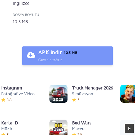
İngilizce
DOSYA BOYUTU
10.5 MB
APK indir
10.5 MB
Güvenle indirin
Instagram
Truck Manager 2026
Fotoğraf ve Video
Simülasyon
3.8
5
Kartal Dansı Müziği
Bed Wars
Müzik
Macera
5
3.9