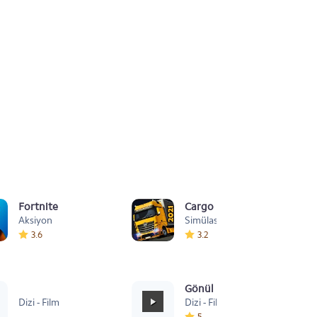
Fortnite
Cargo Simulator 2021: Türk
Aksiyon
Simülasyon
3.6
3.2
Sevastopol
Gönül Dağı Duygusal
Dizi - Film
Dizi - Film
5