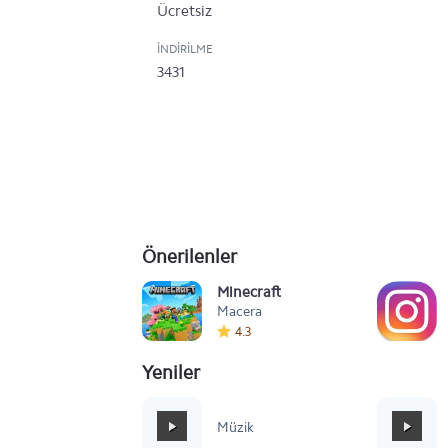
Ücretsiz
İNDIRILME
3431
Önerilenler
Minecraft
Macera
4.3
Yeniler
Mafia Style
Müzik