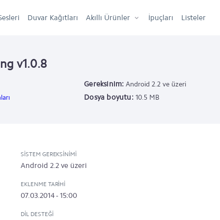
Sesleri
Duvar Kağıtları
Akıllı Ürünler
İpuçları
Listeler
ing v1.0.8
Gereksinim:
Android 2.2 ve üzeri
Dosya boyutu:
ları
10.5 MB
SISTEM GEREKSINIMI
Android 2.2 ve üzeri
EKLENME TARIHI
07.03.2014 - 15:00
DIL DESTEĞI