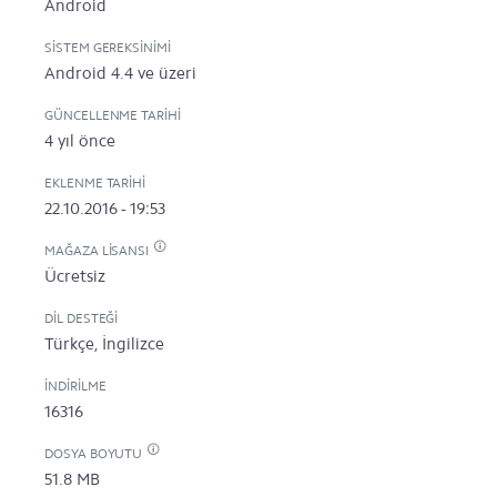
Android
SISTEM GEREKSINIMI
Android 4.4 ve üzeri
GÜNCELLENME TARIHI
4 yıl önce
EKLENME TARIHI
22.10.2016 - 19:53
MAĞAZA LISANSI
Ücretsiz
DIL DESTEĞI
Türkçe, İngilizce
İNDIRILME
16316
DOSYA BOYUTU
51.8 MB