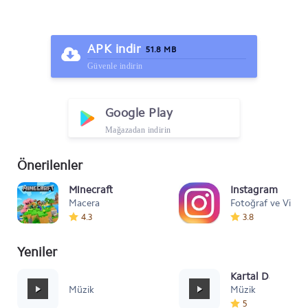
APK indir
51.8 MB
Güvenle indirin
Google Play
Mağazadan indirin
Önerilenler
Minecraft
Instagram
Macera
Fotoğraf ve Video
4.3
3.8
Yeniler
Mafia Style
Kartal Dansı Müz
Müzik
Müzik
5