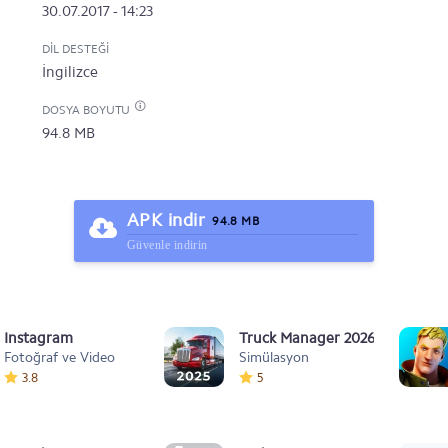
30.07.2017 - 14:23
DIL DESTEĞI
İngilizce
DOSYA BOYUTU
94.8 MB
APK indir
94.8 MB
Güvenle indirin
Instagram
Truck Manager 2026
Fotoğraf ve Video
Simülasyon
3.8
5