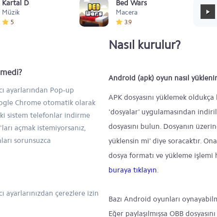
Kartal Dansı Müziği
Bed Wars
Müzik
Macera
5
3.9
Nasıl kurulur?
inmedi?
Android (apk) oyun nasıl yükleni
ıcı ayarlarından Pop-up
APK dosyasını yüklemek oldukça ba
Google Chrome otomatik olarak
'dosyalar' uygulamasından indiril
ski sistem telefonlar indirme
dosyasını bulun. Dosyanın üzeri
ları açmak istemiyorsanız,
aları sorunsuzca
yüklensin mi' diye soracaktır. On
dosya formatı ve yükleme işlemi h
buraya tıklayın
.
ı ayarlarınızdan çerezlere izin
Bazı Android oyunları oynayabil
Eğer paylaşılmışsa OBB dosyasını 