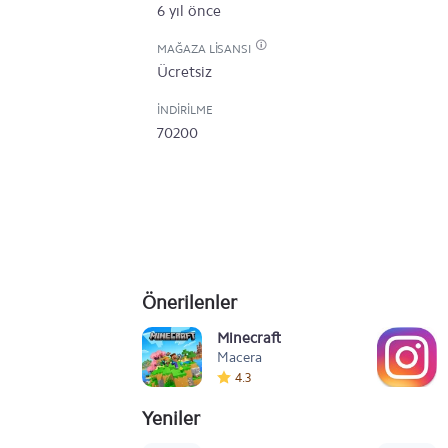
6 yıl önce
MAĞAZA LISANSI
Ücretsiz
İNDIRILME
70200
Önerilenler
Minecraft
Macera
4.3
Yeniler