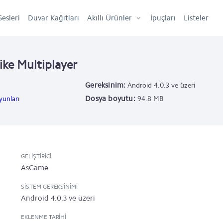
Sesleri
Duvar Kağıtları
Akıllı Ürünler
İpuçları
Listeler
ike Multiplayer
Gereksinim:
Android 4.0.3 ve üzeri
Dosya boyutu:
unları
94.8 MB
GELIŞTIRICI
AsGame
SISTEM GEREKSINIMI
Android 4.0.3 ve üzeri
EKLENME TARIHI