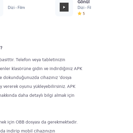
Sevastopol
Gönül Dağı Duygusal
Dizi - Film
Dizi - Film
5
r?
sittir. Telefon veya tabletinizin
enler klasörüne gidin ve indirdiğiniz APK
ne dokunduğunuzda cihazınız 'dosya
ay vererek oyunu yükleyebilirsiniz. APK
akkında daha detaylı bilgi almak için
mek için OBB dosyası da gerekmektedir.
da indirip mobil cihazınızın