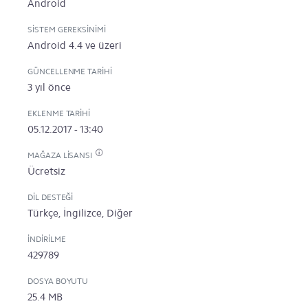
Android
SISTEM GEREKSINIMI
Android 4.4 ve üzeri
GÜNCELLENME TARIHI
3 yıl önce
EKLENME TARIHI
05.12.2017 - 13:40
MAĞAZA LISANSI
Ücretsiz
DIL DESTEĞI
Türkçe, İngilizce, Diğer
İNDIRILME
429789
DOSYA BOYUTU
25.4 MB