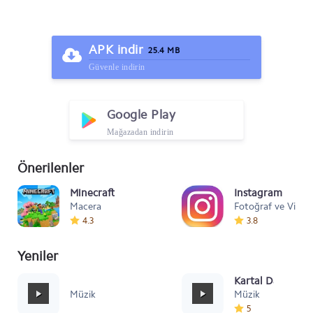
APK indir
25.4 MB
Güvenle indirin
Google Play
Mağazadan indirin
Önerilenler
Minecraft
Instagram
Macera
Fotoğraf ve Video
4.3
3.8
Yeniler
Mafia Style
Kartal Dansı Müz
Müzik
Müzik
5