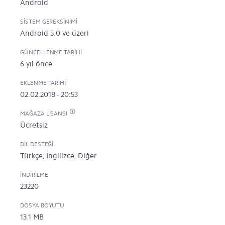
Android
SISTEM GEREKSINIMI
Android 5.0 ve üzeri
GÜNCELLENME TARIHI
6 yıl önce
EKLENME TARIHI
02.02.2018 - 20:53
MAĞAZA LISANSI
Ücretsiz
DIL DESTEĞI
Türkçe, İngilizce, Diğer
İNDIRILME
23220
DOSYA BOYUTU
13.1 MB