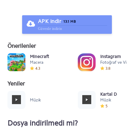
APK indir
13.1 MB
Güvenle indirin
Önerilenler
Minecraft
Instagram
Macera
Fotoğraf ve Video
4.3
3.8
Yeniler
Mafia Style
Kartal Dansı Müz
Müzik
Müzik
5
Dosya indirilmedi mi?