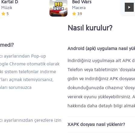
Kartal Dansı Müziği
Bed Wars
Müzik
Macera
5
3.9
Nasıl kurulur?
inmedi?
Android (apk) uygulama nasıl yük
ıcı ayarlarından Pop-up
İndirdiğiniz uygulmaya ait APK d
Google Chrome otomatik olarak
Telefon veya tabletinizin 'dosyal
ski sistem telefonlar indirme
gidin ve indirdiğiniz APK dosyas
ları açmak istemiyorsanız,
aları sorunsuzca
dokunduğunuzda cihazınız 'dosya 
vererek oyunu yükleyebilirsiniz.
hakkında daha detaylı bilgi alma
ı ayarlarınızdan çerezlere izin
XAPK dosyası nasıl yüklenir?