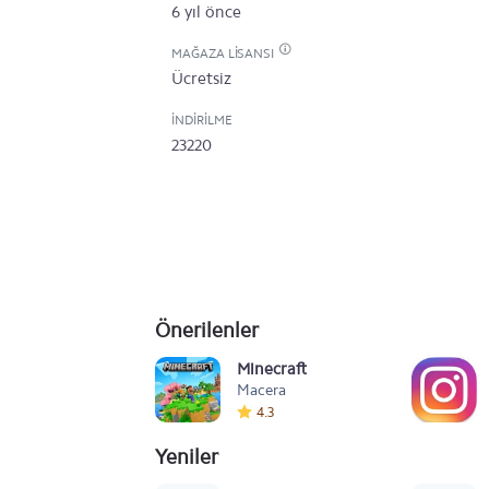
6 yıl önce
MAĞAZA LISANSI
Ücretsiz
İNDIRILME
23220
Önerilenler
Minecraft
Macera
4.3
Yeniler