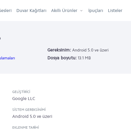
Sesleri
Duvar Kağıtları
Akıllı Ürünler
İpuçları
Listeler
o
Gereksinim:
Android 5.0 ve üzeri
Dosya boyutu:
lamaları
13.1 MB
GELIŞTIRICI
Google LLC
SISTEM GEREKSINIMI
Android 5.0 ve üzeri
EKLENME TARIHI