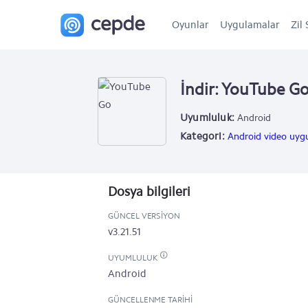
Oyunlar
Uygulamalar
Zil 
İndir: YouTube G
Uyumluluk:
Android
Kategori:
Android video uygu
Dosya bilgileri
GÜNCEL VERSIYON
v3.21.51
UYUMLULUK
Android
GÜNCELLENME TARIHI