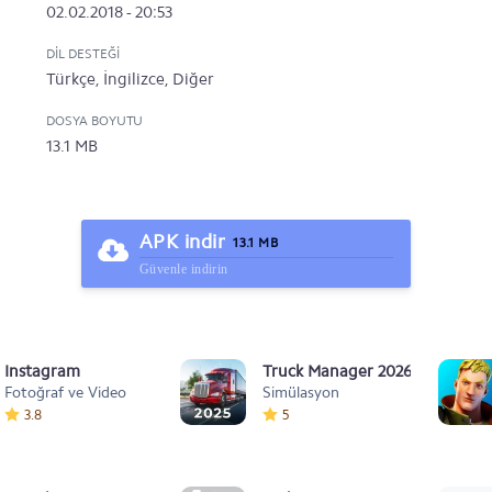
02.02.2018 - 20:53
DIL DESTEĞI
Türkçe, İngilizce, Diğer
DOSYA BOYUTU
13.1 MB
APK indir
13.1 MB
Güvenle indirin
Instagram
Truck Manager 2026
Fotoğraf ve Video
Simülasyon
3.8
5