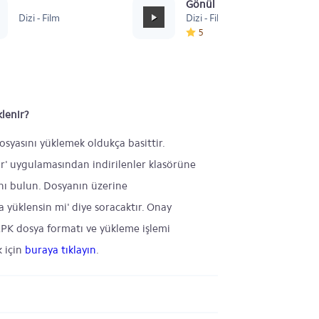
Sevastopol
Gönül Dağı Duygusal
Dizi - Film
Dizi - Film
5
lenir?
osyasını yüklemek oldukça basittir.
ar' uygulamasından indirilenler klasörüne
ını bulun. Dosyanın üzerine
yüklensin mi' diye soracaktır. Onay
 APK dosya formatı ve yükleme işlemi
k için
buraya tıklayın
.