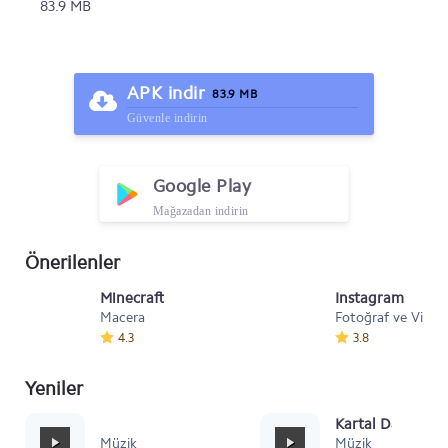
83.9 MB
APK indir
83.9 MB
Güvenle indirin
Google Play
Mağazadan indirin
Önerilenler
Minecraft
Instagram
Macera
Fotoğraf ve Video
4.3
3.8
Yeniler
Mafia Style
Kartal Dansı Müz
Müzik
Müzik