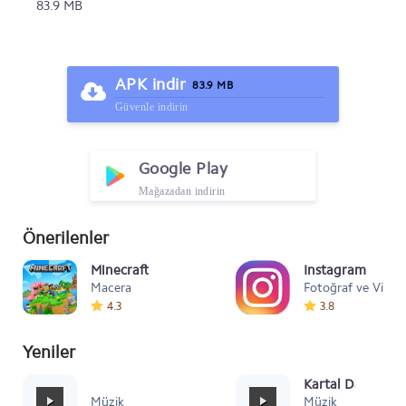
83.9 MB
APK indir
83.9 MB
Güvenle indirin
Google Play
Mağazadan indirin
Önerilenler
Minecraft
Instagram
Macera
Fotoğraf ve Video
4.3
3.8
Yeniler
Mafia Style
Kartal Dansı Müz
Müzik
Müzik