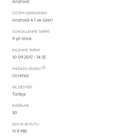
Android
SISTEM GEREKSINIMI
Android 4.1 ve üzeri
GÜNCELLENME TARIHI
9 yıl önce
EKLENME TARIHI
10.09.2017 - 14:35
MAĞAZA LISANSI
Ücretsiz
DIL DESTEĞI
Türkçe
İNDIRILME
30
DOSYA BOYUTU
11.9 MB