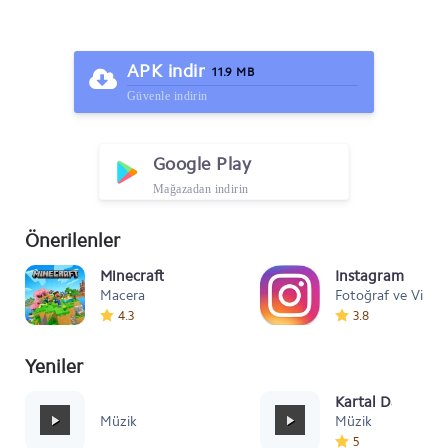
APK indir
11.9 MB
Güvenle indirin
Google Play
Mağazadan indirin
Önerilenler
Minecraft
Instagram
Macera
Fotoğraf ve Video
4.3
3.8
Yeniler
Mafia Style
Kartal Dansı Müz
Müzik
Müzik
5