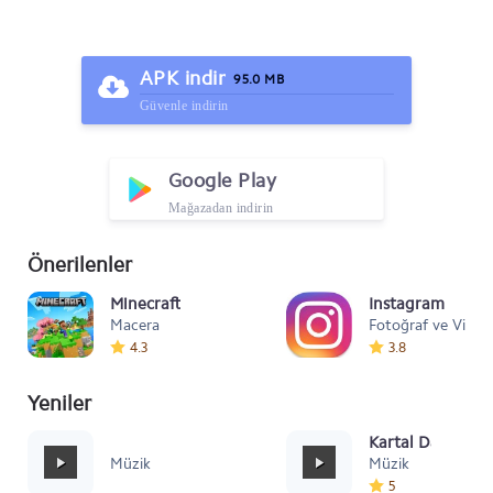
APK indir
95.0 MB
Güvenle indirin
Google Play
Mağazadan indirin
Önerilenler
Minecraft
Instagram
Macera
Fotoğraf ve Video
4.3
3.8
Yeniler
Mafia Style
Kartal Dansı Müz
Müzik
Müzik
5