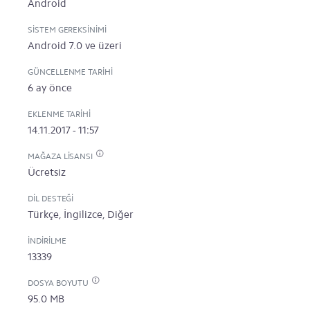
Android
SISTEM GEREKSINIMI
Android 7.0 ve üzeri
GÜNCELLENME TARIHI
6 ay önce
EKLENME TARIHI
14.11.2017 - 11:57
MAĞAZA LISANSI
Ücretsiz
DIL DESTEĞI
Türkçe, İngilizce, Diğer
İNDIRILME
13339
DOSYA BOYUTU
95.0 MB