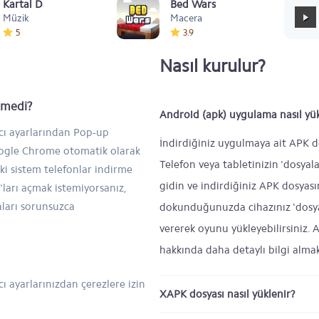
Kartal Dansı Müziği
Bed Wars
Müzik
Macera
5
3.9
Nasıl kurulur?
inmedi?
Android (apk) uygulama nasıl yük
ıcı ayarlarından Pop-up
İndirdiğiniz uygulmaya ait APK d
Google Chrome otomatik olarak
Telefon veya tabletinizin 'dosyal
ski sistem telefonlar indirme
gidin ve indirdiğiniz APK dosyas
ları açmak istemiyorsanız,
aları sorunsuzca
dokunduğunuzda cihazınız 'dosya 
vererek oyunu yükleyebilirsiniz.
hakkında daha detaylı bilgi alma
ı ayarlarınızdan çerezlere izin
XAPK dosyası nasıl yüklenir?