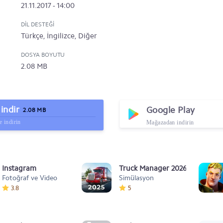
21.11.2017 - 14:00
DIL DESTEĞI
Türkçe, İngilizce, Diğer
DOSYA BOYUTU
2.08 MB
indir
Google Play
2.08 MB
 indirin
Mağazadan indirin
Instagram
Truck Manager 2026
Fotoğraf ve Video
Simülasyon
3.8
5