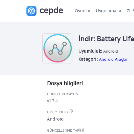
Oyunlar
Uygulamalar
Zil 
İndir: Battery Li
Uyumluluk:
Android
Kategori:
Android Araçlar
Dosya bilgileri
GÜNCEL VERSIYON
v1.2.4
UYUMLULUK
Android
GÜNCELLENME TARIHI