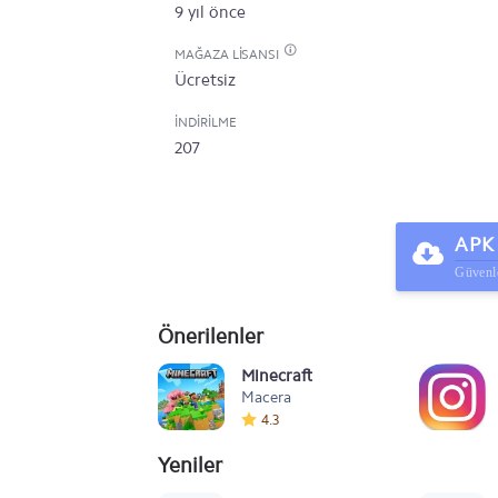
9 yıl önce
MAĞAZA LISANSI
Ücretsiz
İNDIRILME
207
APK 
Güvenle
Önerilenler
Minecraft
Macera
4.3
Yeniler