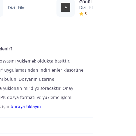
Sevastopol
Gönül Dağı Duygusal
Dizi - Film
Dizi - Film
5
lenir?
osyasını yüklemek oldukça basittir.
ar' uygulamasından indirilenler klasörüne
ını bulun. Dosyanın üzerine
yüklensin mi' diye soracaktır. Onay
 APK dosya formatı ve yükleme işlemi
k için
buraya tıklayın
.