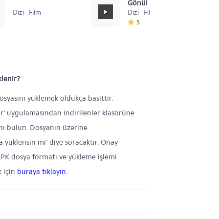
Sevastopol
Gönül Dağı Duygusal
Dizi - Film
Dizi - Film
5
lenir?
osyasını yüklemek oldukça basittir.
ar' uygulamasından indirilenler klasörüne
ını bulun. Dosyanın üzerine
yüklensin mi' diye soracaktır. Onay
 APK dosya formatı ve yükleme işlemi
k için
buraya tıklayın
.