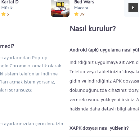
Kartal Dansı Müziği
Bed Wars
Müzik
Macera
5
3.9
Nasıl kurulur?
inmedi?
Android (apk) uygulama nasıl yük
ıcı ayarlarından Pop-up
İndirdiğiniz uygulmaya ait APK d
Google Chrome otomatik olarak
Telefon veya tabletinizin 'dosyal
ski sistem telefonlar indirme
gidin ve indirdiğiniz APK dosyas
ları açmak istemiyorsanız,
aları sorunsuzca
dokunduğunuzda cihazınız 'dosya 
vererek oyunu yükleyebilirsiniz.
hakkında daha detaylı bilgi alma
ı ayarlarınızdan çerezlere izin
XAPK dosyası nasıl yüklenir?