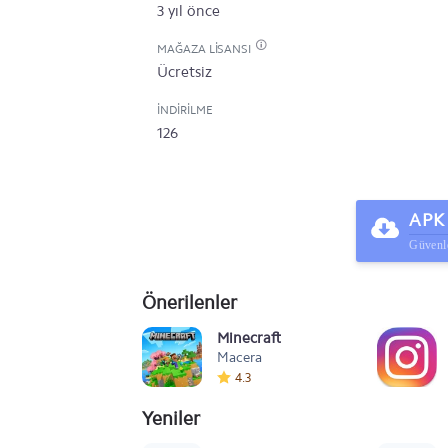
3 yıl önce
MAĞAZA LISANSI
Ücretsiz
İNDIRILME
126
APK 
Güvenle
Önerilenler
Minecraft
Macera
4.3
Yeniler