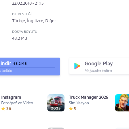
22.02.2018 - 21:15
DIL DESTEĞI
Türkçe, İngilizce, Diğer
DOSYA BOYUTU
48.2 MB
indir
Google Play
48.2 MB
 indirin
Mağazadan indirin
Instagram
Truck Manager 2026
Fotoğraf ve Video
Simülasyon
3.8
5