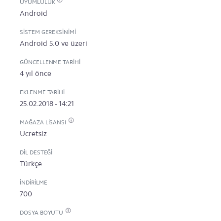
UYUMLULUK
Android
SISTEM GEREKSINIMI
Android 5.0 ve üzeri
GÜNCELLENME TARIHI
4 yıl önce
EKLENME TARIHI
25.02.2018 - 14:21
MAĞAZA LISANSI
Ücretsiz
DIL DESTEĞI
Türkçe
İNDIRILME
700
DOSYA BOYUTU