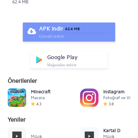
62.4 MB
APK indir
62.4 MB
Güvenle indirin
Google Play
Mağazadan indirin
Önerilenler
Minecraft
Instagram
Macera
Fotoğraf ve Video
4.3
3.8
Yeniler
Mafia Style
Kartal Dansı Müz
Müzik
Müzik