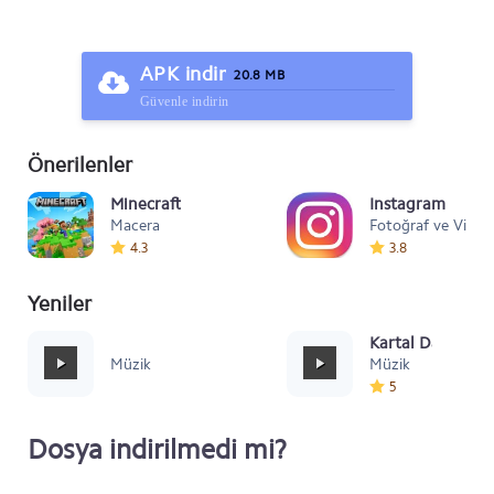
APK indir
20.8 MB
Güvenle indirin
Önerilenler
Minecraft
Instagram
Macera
Fotoğraf ve Video
4.3
3.8
Yeniler
Mafia Style
Kartal Dansı Müz
Müzik
Müzik
5
Dosya indirilmedi mi?