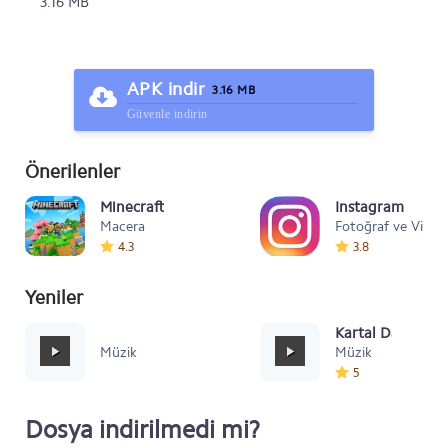
3.16 MB
APK indir
3.16 MB
Güvenle indirin
Önerilenler
Minecraft
Instagram
Macera
Fotoğraf ve Video
4.3
3.8
Yeniler
Mafia Style
Kartal Dansı Müz
Müzik
Müzik
5
Dosya indirilmedi mi?