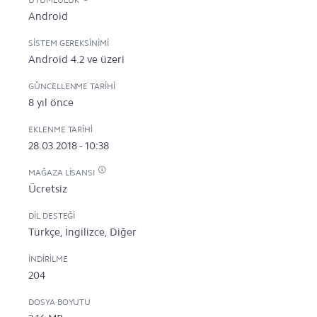
UYUMLULUK
Android
SISTEM GEREKSINIMI
Android 4.2 ve üzeri
GÜNCELLENME TARIHI
8 yıl önce
EKLENME TARIHI
28.03.2018 - 10:38
MAĞAZA LISANSI
Ücretsiz
DIL DESTEĞI
Türkçe, İngilizce, Diğer
İNDIRILME
204
DOSYA BOYUTU