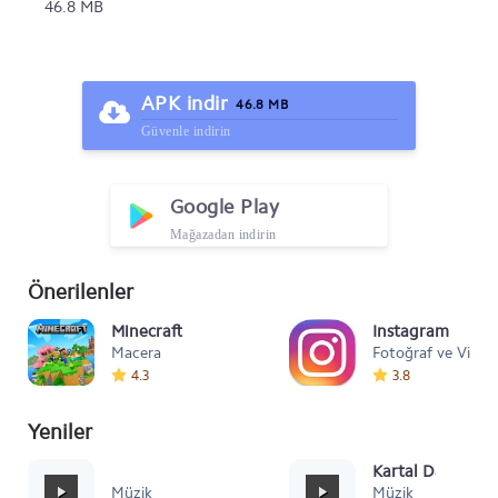
46.8 MB
APK indir
46.8 MB
Güvenle indirin
Google Play
Mağazadan indirin
Önerilenler
Minecraft
Instagram
Macera
Fotoğraf ve Video
4.3
3.8
Yeniler
Mafia Style
Kartal Dansı Müz
Müzik
Müzik