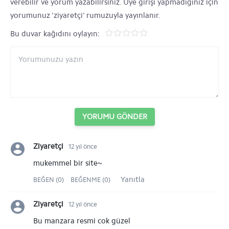
verebilir ve yorum yazabilirsiniz. Üye girişi yapmadığınız için
yorumunuz 'ziyaretçi' rumuzuyla yayınlanır.
Bu duvar kağıdını oylayın:
YORUMU GÖNDER
Ziyaretçi
12 yıl önce
mukemmel bir site~
Yanıtla
BEĞEN (0)
BEĞENME (0)
Ziyaretçi
12 yıl önce
Bu manzara resmi cok güzel