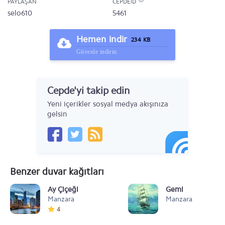
PAYLAŞAN
CEPDEID
selo610
5461
Hemen indir
234 KB
Güvenle indirin
Cepde'yi takip edin
Yeni içerikler sosyal medya akışınıza
gelsin
Benzer duvar kağıtları
Ay Çiçeği
Gemi
Manzara
Manzara
4