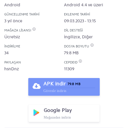
Android
Android 4.4 ve üzeri
GÜNCELLENME TARIHI
EKLENME TARIHI
3 yıl önce
09.03.2023 - 13:15
MAĞAZA LISANSI
DIL DESTEĞI
Ücretsiz
İngilizce, Diğer
İNDIRILME
DOSYA BOYUTU
34
79.8 MB
PAYLAŞAN
CEPDEID
hsnDnz
11309
APK indir
79.8 MB
Güvenle indirin
Google Play
Mağazadan indirin