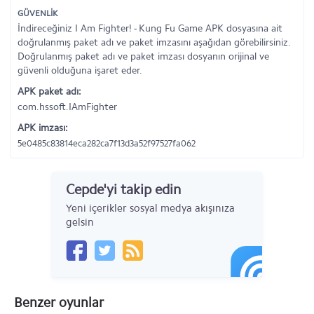
GÜVENLİK
İndireceğiniz I Am Fighter! - Kung Fu Game APK dosyasına ait
doğrulanmış paket adı ve paket imzasını aşağıdan görebilirsiniz.
Doğrulanmış paket adı ve paket imzası dosyanın orijinal ve
güvenli olduğuna işaret eder.
APK paket adı:
com.hssoft.IAmFighter
APK imzası:
5e0485c83814eca282ca7f13d3a52f97527fa062
Cepde'yi takip edin
Yeni içerikler sosyal medya akışınıza
gelsin
Benzer oyunlar