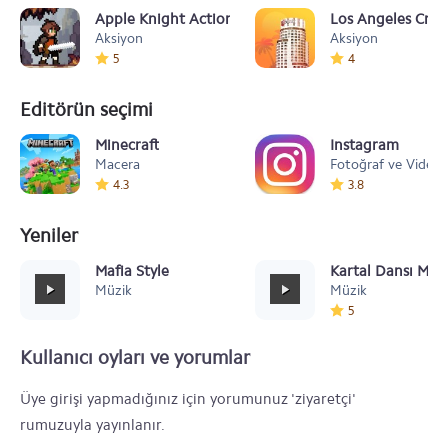
Apple Knight Action Platformer
Los Angeles Crim
Aksiyon
Aksiyon
5
4
Editörün seçimi
Minecraft
Instagram
Macera
Fotoğraf ve Video
4.3
3.8
Yeniler
Mafia Style
Kartal Dansı Müz
Müzik
Müzik
5
Kullanıcı oyları ve yorumlar
Üye girişi yapmadığınız için yorumunuz 'ziyaretçi'
rumuzuyla yayınlanır.