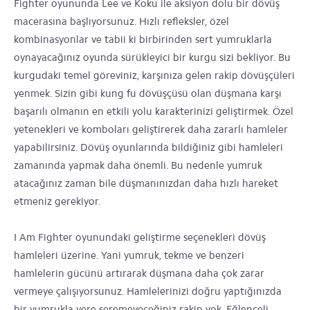
Fighter oyununda Lee ve Koku ile aksiyon dolu bir dövüş
macerasına başlıyorsunuz. Hızlı refleksler, özel
kombinasyonlar ve tabii ki birbirinden sert yumruklarla
oynayacağınız oyunda sürükleyici bir kurgu sizi bekliyor. Bu
kurgudaki temel göreviniz, karşınıza gelen rakip dövüşçüleri
yenmek. Sizin gibi kung fu dövüşçüsü olan düşmana karşı
başarılı olmanın en etkili yolu karakterinizi geliştirmek. Özel
yetenekleri ve komboları geliştirerek daha zararlı hamleler
yapabilirsiniz. Dövüş oyunlarında bildiğiniz gibi hamleleri
zamanında yapmak daha önemli. Bu nedenle yumruk
atacağınız zaman bile düşmanınızdan daha hızlı hareket
etmeniz gerekiyor.
I Am Fighter oyunundaki geliştirme seçenekleri dövüş
hamleleri üzerine. Yani yumruk, tekme ve benzeri
hamlelerin gücünü artırarak düşmana daha çok zarar
vermeye çalışıyorsunuz. Hamlelerinizi doğru yaptığınızda
bir yumrukla yere seremeyeceğiniz rakip yok. Eğlenceli