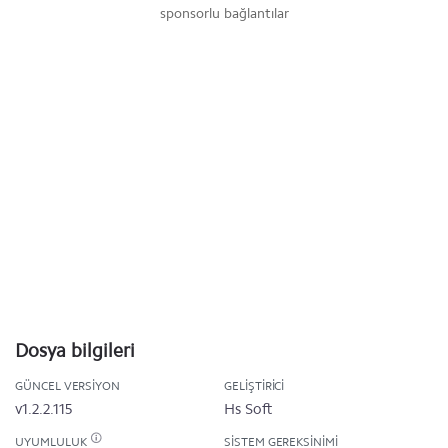
sponsorlu bağlantılar
Dosya bilgileri
GÜNCEL VERSIYON
GELIŞTIRICI
v1.2.2.115
Hs Soft
UYUMLULUK
SISTEM GEREKSINIMI