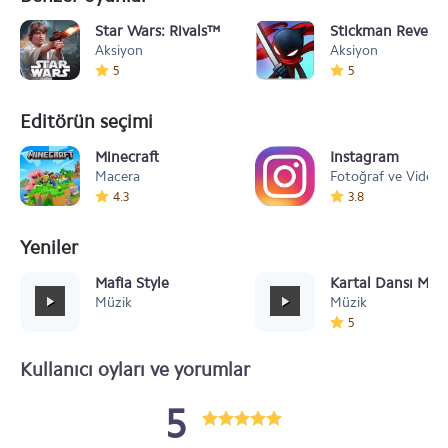
Star Wars: Rivals™
Stickman Revenge
Aksiyon
Aksiyon
5
5
Editörün seçimi
Minecraft
Instagram
Macera
Fotoğraf ve Video
4.3
3.8
Yeniler
Mafia Style
Kartal Dansı Müz
Müzik
Müzik
5
Kullanıcı oyları ve yorumlar
5