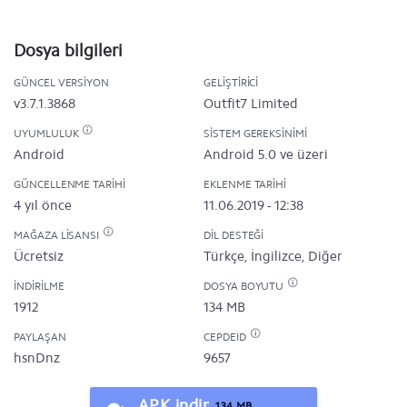
Dosya bilgileri
GÜNCEL VERSIYON
GELIŞTIRICI
v3.7.1.3868
Outfit7 Limited
UYUMLULUK
SISTEM GEREKSINIMI
Android
Android 5.0 ve üzeri
GÜNCELLENME TARIHI
EKLENME TARIHI
4 yıl önce
11.06.2019 - 12:38
MAĞAZA LISANSI
DIL DESTEĞI
Ücretsiz
Türkçe, İngilizce, Diğer
İNDIRILME
DOSYA BOYUTU
1912
134 MB
PAYLAŞAN
CEPDEID
hsnDnz
9657
APK indir
134 MB