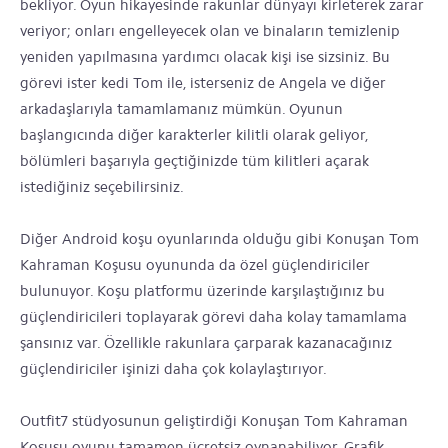
bekliyor. Oyun hikayesinde rakunlar dünyayı kirleterek zarar
veriyor; onları engelleyecek olan ve binaların temizlenip
yeniden yapılmasına yardımcı olacak kişi ise sizsiniz. Bu
görevi ister kedi Tom ile, isterseniz de Angela ve diğer
arkadaşlarıyla tamamlamanız mümkün. Oyunun
başlangıcında diğer karakterler kilitli olarak geliyor,
bölümleri başarıyla geçtiğinizde tüm kilitleri açarak
istediğiniz seçebilirsiniz.
Diğer Android koşu oyunlarında olduğu gibi Konuşan Tom
Kahraman Koşusu oyununda da özel güçlendiriciler
bulunuyor. Koşu platformu üzerinde karşılaştığınız bu
güçlendiricileri toplayarak görevi daha kolay tamamlama
şansınız var. Özellikle rakunlara çarparak kazanacağınız
güçlendiriciler işinizi daha çok kolaylaştırıyor.
Outfit7 stüdyosunun geliştirdiği Konuşan Tom Kahraman
Koşusu oyunu tamamen ücretsiz oynanabiliyor. Grafik