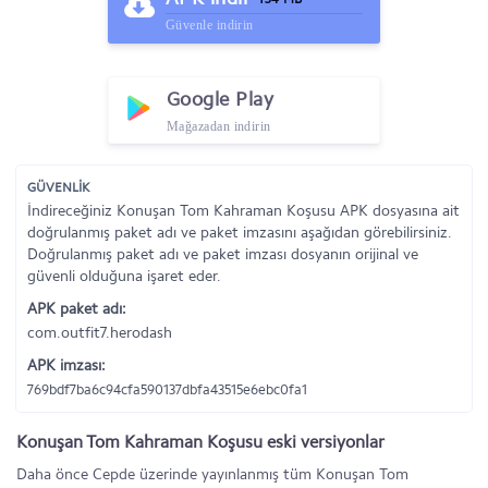
Güvenle indirin
Google Play
Mağazadan indirin
GÜVENLİK
İndireceğiniz Konuşan Tom Kahraman Koşusu APK dosyasına ait
doğrulanmış paket adı ve paket imzasını aşağıdan görebilirsiniz.
Doğrulanmış paket adı ve paket imzası dosyanın orijinal ve
güvenli olduğuna işaret eder.
APK paket adı:
com.outfit7.herodash
APK imzası:
769bdf7ba6c94cfa590137dbfa43515e6ebc0fa1
Konuşan Tom Kahraman Koşusu eski versiyonlar
Daha önce Cepde üzerinde yayınlanmış tüm Konuşan Tom