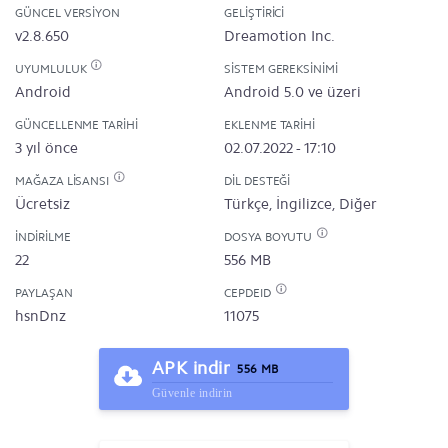
GÜNCEL VERSIYON
GELIŞTIRICI
v2.8.650
Dreamotion Inc.
UYUMLULUK
SISTEM GEREKSINIMI
Android
Android 5.0 ve üzeri
GÜNCELLENME TARIHI
EKLENME TARIHI
3 yıl önce
02.07.2022 - 17:10
MAĞAZA LISANSI
DIL DESTEĞI
Ücretsiz
Türkçe, İngilizce, Diğer
İNDIRILME
DOSYA BOYUTU
22
556 MB
PAYLAŞAN
CEPDEID
hsnDnz
11075
APK indir
556 MB
Güvenle indirin