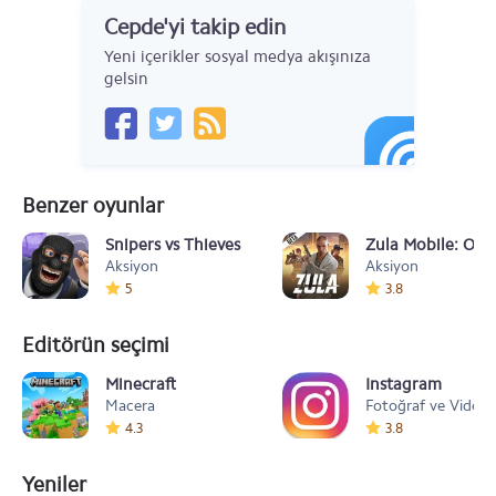
Cepde'yi takip edin
Yeni içerikler sosyal medya akışınıza
gelsin
Benzer oyunlar
Snipers vs Thieves
Zula Mobile: Onl
Aksiyon
Aksiyon
5
3.8
Editörün seçimi
Minecraft
Instagram
Macera
Fotoğraf ve Video
4.3
3.8
Yeniler