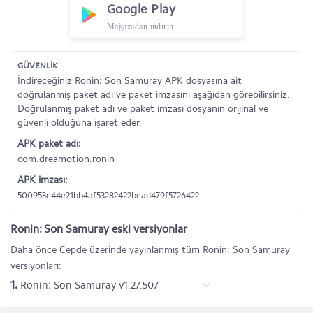
Google Play
Mağazadan indirin
GÜVENLİK
İndireceğiniz Ronin: Son Samuray APK dosyasına ait
doğrulanmış paket adı ve paket imzasını aşağıdan görebilirsiniz.
Doğrulanmış paket adı ve paket imzası dosyanın orijinal ve
güvenli olduğuna işaret eder.
APK paket adı:
com.dreamotion.ronin
APK imzası:
500953e44e21bb4af53282422bead479f5726422
Ronin: Son Samuray eski versiyonlar
Daha önce Cepde üzerinde yayınlanmış tüm Ronin: Son Samuray
versiyonları:
1.
Ronin: Son Samuray v1.27.507