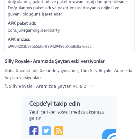
doğrulanmış paket adı ve paket imzasını aşağıdan görebilirsiniz.
Doğrulanmış paket adı ve paket imzası dosyanın orijinal ve
güvenli olduğuna işaret eder.
APK paket adı:
com.junegaming.devilparty
APK imzası:
a9904203b99bb5bfb4f8942948eb10a8c8a7deac
Silly Royale - Aramızda Şeytan eski versiyonlar
Daha önce Cepde üzerinde yayınlanmış tüm Silly Royale - Aramızda
Şeytan versiyonları:
1.
Silly Royale - Aramızda Şeytan v1.16.0
Cepde'yi takip edin
Yeni içerikler sosyal medya akışınıza
gelsin