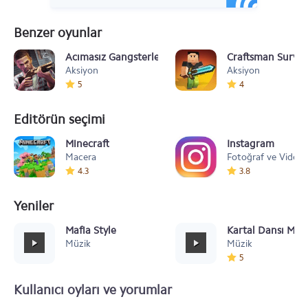
Benzer oyunlar
Acımasız Gangsterler 3D
Craftsman Surviva
Aksiyon
Aksiyon
5
4
Editörün seçimi
Minecraft
Instagram
Macera
Fotoğraf ve Video
4.3
3.8
Yeniler
Mafia Style
Kartal Dansı Müz
Müzik
Müzik
5
Kullanıcı oyları ve yorumlar