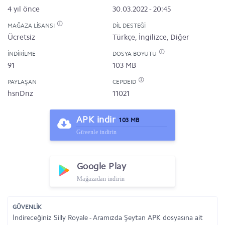
4 yıl önce
30.03.2022 - 20:45
MAĞAZA LISANSI
DIL DESTEĞI
Ücretsiz
Türkçe, İngilizce, Diğer
İNDIRILME
DOSYA BOYUTU
91
103 MB
PAYLAŞAN
CEPDEID
hsnDnz
11021
APK indir
103 MB
Güvenle indirin
Google Play
Mağazadan indirin
GÜVENLİK
İndireceğiniz Silly Royale - Aramızda Şeytan APK dosyasına ait