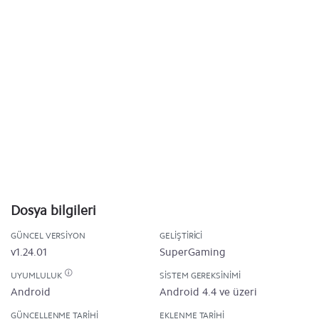
Dosya bilgileri
GÜNCEL VERSIYON
GELIŞTIRICI
v1.24.01
SuperGaming
UYUMLULUK
SISTEM GEREKSINIMI
Android
Android 4.4 ve üzeri
GÜNCELLENME TARIHI
EKLENME TARIHI