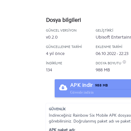
Dosya bilgileri
GÜNCEL VERSIYON
GELIŞTIRICI
v0.2.0
Ubisoft Entertai
GÜNCELLENME TARIHI
EKLENME TARIHI
4 yıl önce
06.10.2022 - 22:23
İNDIRILME
DOSYA BOYUTU
134
988 MB
APK indir
988 MB
Güvenle indirin
GÜVENLİK
İndireceğiniz Rainbow Six Mobile APK dosyası
görebilirsiniz. Doğrulanmış paket adı ve paket
APK paket adı: