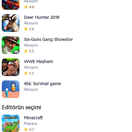
Aksiyon
4.8
Deer Hunter 2018
Aksiyon
3.4
Six-Guns Gang Showdown
Aksiyon
3.5
WWE Mayhem
Aksiyon
3.3
456: Survival game
Aksiyon
Editörün seçimi
Minecraft
Macera
4.3