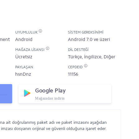
UYUMLULUK
SISTEM GEREKSINIMI
nment
Android
Android 7.0 ve üzeri
MAĞAZA LISANSI
DIL DESTEĞI
Ücretsiz
Türkçe, İngilizce, Diğer
PAYLAŞAN
CEPDEID
hsnDnz
11156
Google Play
Mağazadan indirin
na ait doğrulanmış paket adı ve paket imzasını aşağıdan
 imzası dosyanın orijinal ve güvenli olduğuna işaret eder.