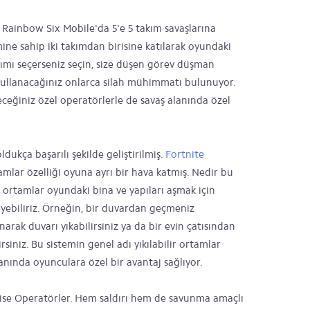
n Rainbow Six Mobile'da 5'e 5 takım savaşlarına
mine sahip iki takımdan birisine katılarak oyundaki
takımı seçerseniz seçin, size düşen görev düşman
 kullanacağınız onlarca silah mühimmatı bulunuyor.
leceğiniz özel operatörlerle de savaş alanında özel
ukça başarılı şekilde geliştirilmiş.
Fortnite
lar özelliği oyuna ayrı bir hava katmış. Nedir bu
lir ortamlar oyundaki bina ve yapıları aşmak için
eyebiliriz. Örneğin, bir duvardan geçmeniz
anarak duvarı yıkabilirsiniz ya da bir evin çatısından
siniz. Bu sistemin genel adı yıkılabilir ortamlar
ş anında oyunculara özel bir avantaj sağlıyor.
 ise Operatörler. Hem saldırı hem de savunma amaçlı