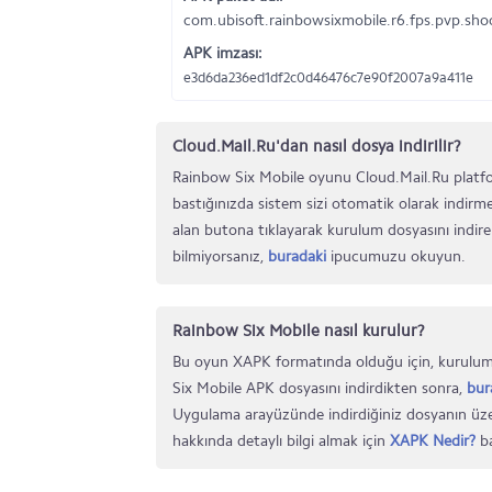
com.ubisoft.rainbowsixmobile.r6.fps.pvp.sho
APK imzası:
e3d6da236ed1df2c0d46476c7e90f2007a9a411e
Cloud.Mail.Ru'dan nasıl dosya indirilir?
Rainbow Six Mobile oyunu Cloud.Mail.Ru platfor
bastığınızda sistem sizi otomatik olarak indirm
alan butona tıklayarak kurulum dosyasını indireb
bilmiyorsanız,
buradaki
ipucumuzu okuyun.
Rainbow Six Mobile nasıl kurulur?
Bu oyun XAPK formatında olduğu için, kurulum
Six Mobile APK dosyasını indirdikten sonra,
bur
Uygulama arayüzünde indirdiğiniz dosyanın üze
hakkında detaylı bilgi almak için
XAPK Nedir?
ba