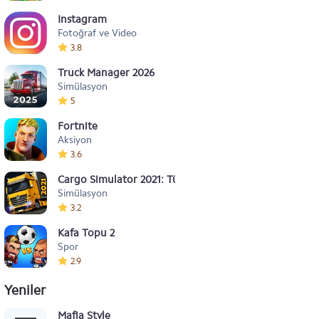
Instagram
Fotoğraf ve Video
3.8
Truck Manager 2026
Simülasyon
5
Fortnite
Aksiyon
3.6
Cargo Simulator 2021: Türkiye
Simülasyon
3.2
Kafa Topu 2
Spor
2.9
Yeniler
Mafia Style