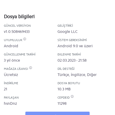
Dosya bilgileri
GÜNCEL VERSIYON
GELIŞTIRICI
v1.0.508469433
Google LLC
UYUMLULUK
SISTEM GEREKSINIMI
Android
Android 9.0 ve üzeri
GÜNCELLENME TARIHI
EKLENME TARIHI
3 yıl önce
02.03.2023 - 21:58
MAĞAZA LISANSI
DIL DESTEĞI
Ücretsiz
Türkçe, İngilizce, Diğer
İNDIRILME
DOSYA BOYUTU
21
10.3 MB
PAYLAŞAN
CEPDEID
hsnDnz
11298