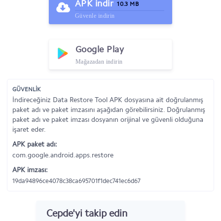
APK indir
10.3 MB
Güvenle indirin
Google Play
Mağazadan indirin
GÜVENLİK
İndireceğiniz Data Restore Tool APK dosyasına ait doğrulanmış
paket adı ve paket imzasını aşağıdan görebilirsiniz. Doğrulanmış
paket adı ve paket imzası dosyanın orijinal ve güvenli olduğuna
işaret eder.
APK paket adı:
com.google.android.apps.restore
APK imzası:
19da94896ce4078c38ca695701f1dec741ec6d67
Cepde'yi takip edin