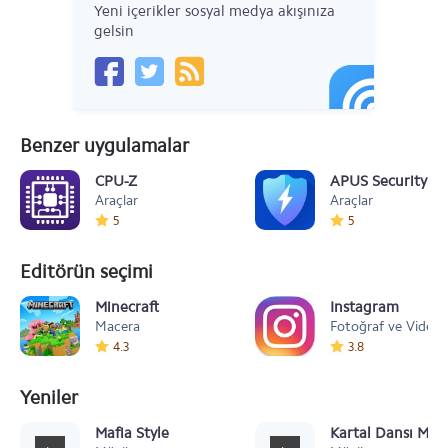
Yeni içerikler sosyal medya akışınıza
gelsin
Benzer uygulamalar
CPU-Z
APUS Security
Araçlar
Araçlar
5
5
Editörün seçimi
Minecraft
Instagram
Macera
Fotoğraf ve Video
4.3
3.8
Yeniler
Mafia Style
Kartal Dansı Müz