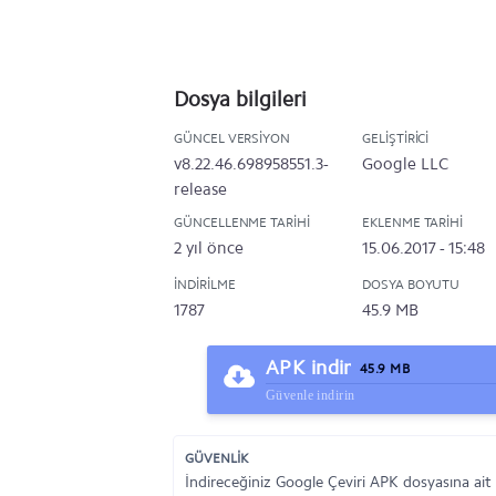
Dosya bilgileri
GÜNCEL VERSIYON
GELIŞTIRICI
v8.22.46.698958551.3-
Google LLC
release
GÜNCELLENME TARIHI
EKLENME TARIHI
2 yıl önce
15.06.2017 - 15:48
İNDIRILME
DOSYA BOYUTU
1787
45.9 MB
APK indir
45.9 MB
Güvenle indirin
GÜVENLİK
İndireceğiniz Google Çeviri APK dosyasına ait