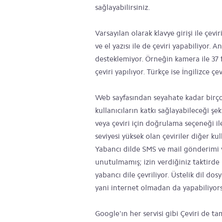
sağlayabilirsiniz.
Varsayılan olarak klavye girişi ile çev
ve el yazısı ile de çeviri yapabiliyor. 
desteklemiyor. Örneğin kamera ile 37 far
çeviri yapılıyor. Türkçe ise İngilizce çe
Web sayfasından seyahate kadar birço
kullanıcıların katkı sağlayabileceği şe
veya çeviri için doğrulama seçeneği 
seviyesi yüksek olan çeviriler diğer kul
Yabancı dilde SMS ve mail gönderimi y
unutulmamış; izin verdiğiniz taktirde 
yabancı dile çevriliyor. Üstelik dil dos
yani internet olmadan da yapabiliyor
Google'ın her servisi gibi Çeviri de 