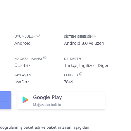
UYUMLULUK
SISTEM GEREKSINIMI
Android
Android 8.0 ve üzeri
MAĞAZA LISANSI
DIL DESTEĞI
Ücretsiz
Türkçe, İngilizce, Diğer
PAYLAŞAN
CEPDEID
hsnDnz
7646
Google Play
Mağazadan indirin
 doğrulanmış paket adı ve paket imzasını aşağıdan