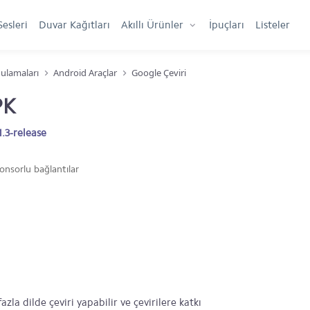
Sesleri
Duvar Kağıtları
Akıllı Ürünler
İpuçları
Listeler
ulamaları
Android Araçlar
Google Çeviri
PK
.3-release
onsorlu bağlantılar
la dilde çeviri yapabilir ve çevirilere katkı