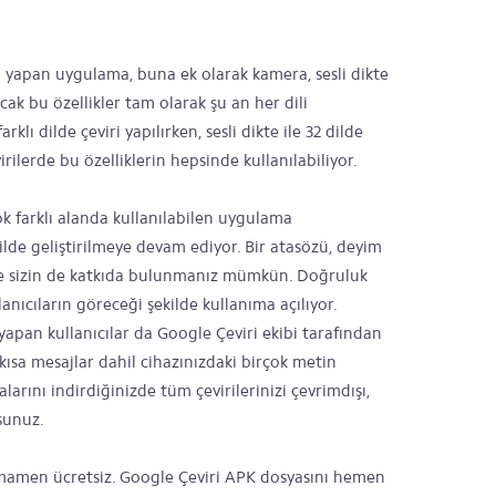
iri yapan uygulama, buna ek olarak kamera, sesli dikte
Ancak bu özellikler tam olarak şu an her dili
klı dilde çeviri yapılırken, sesli dikte ile 32 dilde
virilerde bu özelliklerin hepsinde kullanılabiliyor.
k farklı alanda kullanılabilen uygulama
kilde geliştirilmeye devam ediyor. Bir atasözü, deyim
ile sizin de katkıda bulunmanız mümkün. Doğruluk
lanıcıların göreceği şekilde kullanıma açılıyor.
apan kullanıcılar da Google Çeviri ekibi tarafından
kısa mesajlar dahil cihazınızdaki birçok metin
yalarını indirdiğinizde tüm çevirilerinizi çevrimdışı,
sunuz.
tamamen ücretsiz. Google Çeviri APK dosyasını hemen