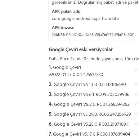
görebilirsiniz. Doğrulanmış paket adı ve paket
APK paket adı:
com.google.android.apps.translate
APK imzası:
24bb24c05e47e0aefa68a58a766179d9b613a600
Google Çeviri eski versiyonlar
Daha önce Cepde üzerinde yayınlanmış tüm Goog
1.
Google Çeviri
v2022.01.27.0.04.425517230
2.
Google Çeviri v6.14.0.03.342186690
3.
Google Çeviri v6.6.1.RC09.302039986
4.
Google Çeviri v6.2.0.RC07.268294262
5.
Google Çeviri v5.29.0.RC05.247256929
6.
Google Çeviri v5.25.0.RC03.219718911
7.
Google Çeviri v5.17.0.RC08.187889404