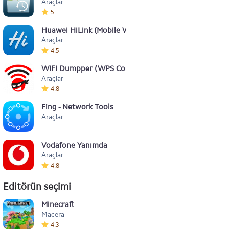
Araçlar
5
Huawei HiLink (Mobile WiFi)
Araçlar
4.5
WiFi Dumpper (WPS Connect)
Araçlar
4.8
Fing - Network Tools
Araçlar
Vodafone Yanımda
Araçlar
4.8
Editörün seçimi
Minecraft
Macera
4.3