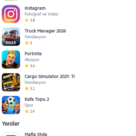
Instagram
Fotoğraf ve Video
3.8
Truck Manager 2026
Simülasyon
5
Fortnite
Aksiyon
3.6
Cargo Simulator 2021: Türkiye
Simülasyon
3.2
Kafa Topu 2
Spor
2.9
Yeniler
Mafia Style