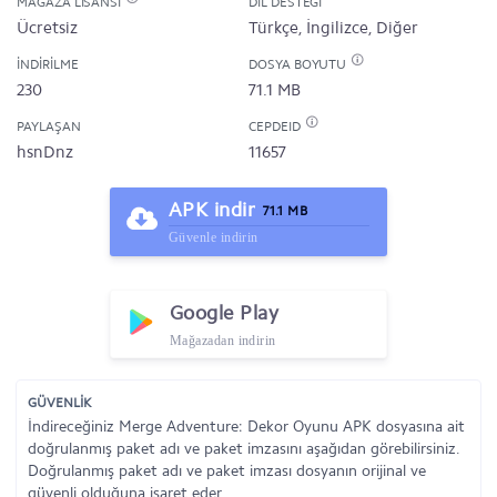
MAĞAZA LISANSI
DIL DESTEĞI
Ücretsiz
Türkçe, İngilizce, Diğer
İNDIRILME
DOSYA BOYUTU
230
71.1 MB
PAYLAŞAN
CEPDEID
hsnDnz
11657
APK indir
71.1 MB
Güvenle indirin
Google Play
Mağazadan indirin
GÜVENLİK
İndireceğiniz Merge Adventure: Dekor Oyunu APK dosyasına ait
doğrulanmış paket adı ve paket imzasını aşağıdan görebilirsiniz.
Doğrulanmış paket adı ve paket imzası dosyanın orijinal ve
güvenli olduğuna işaret eder.