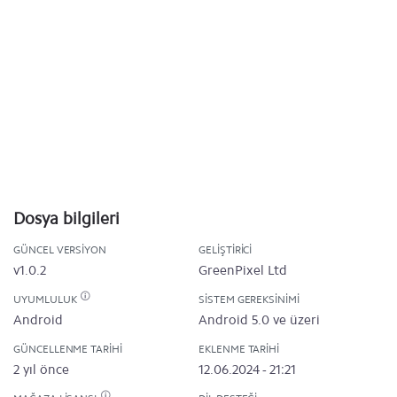
Dosya bilgileri
GÜNCEL VERSIYON
GELIŞTIRICI
v1.0.2
GreenPixel Ltd
UYUMLULUK
SISTEM GEREKSINIMI
Android
Android 5.0 ve üzeri
GÜNCELLENME TARIHI
EKLENME TARIHI
2 yıl önce
12.06.2024 - 21:21