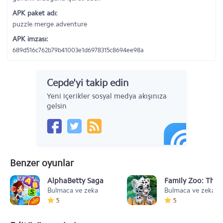
APK paket adı:
puzzle.merge.adventure
APK imzası:
689d516c762b79b41003e1d6978315c8694ee98a
Cepde'yi takip edin
Yeni içerikler sosyal medya akışınıza
gelsin
Benzer oyunlar
AlphaBetty Saga
Family Zoo: The 
Bulmaca ve zeka
Bulmaca ve zeka
5
5