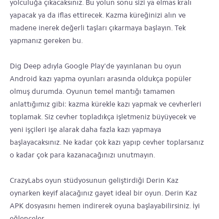
yolculuğa çıkacaksınız. Bu yolun sonu sizi ya elmas kralı
yapacak ya da iflas ettirecek. Kazma küreğinizi alın ve
madene inerek değerli taşları çıkarmaya başlayın. Tek
yapmanız gereken bu.
Dig Deep adıyla Google Play'de yayınlanan bu oyun
Android kazı yapma oyunları arasında oldukça popüler
olmuş durumda. Oyunun temel mantığı tamamen
anlattığımız gibi: kazma kürekle kazı yapmak ve cevherleri
toplamak. Siz cevher topladıkça işletmeniz büyüyecek ve
yeni işçileri işe alarak daha fazla kazı yapmaya
başlayacaksınız. Ne kadar çok kazı yapıp cevher toplarsanız
o kadar çok para kazanacağınızı unutmayın.
CrazyLabs oyun stüdyosunun geliştirdiği Derin Kaz
oynarken keyif alacağınız gayet ideal bir oyun. Derin Kaz
APK dosyasını hemen indirerek oyuna başlayabilirsiniz. İyi
eğlenceler.