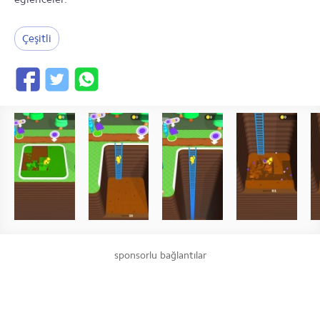
Çeşitli
sponsorlu bağlantılar