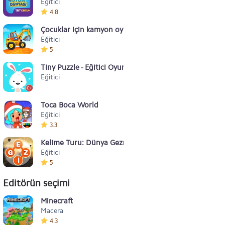
Eğitici
4.8
Çocuklar için kamyon oyunları - kepçe oyunları
Eğitici
5
Tiny Puzzle - Eğitici Oyunlar
Eğitici
Toca Boca World
Eğitici
3.3
Kelime Turu: Dünya Gezmece & Bulmaca Oyunu
Eğitici
5
Editörün seçimi
Minecraft
Macera
4.3