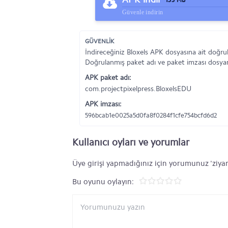
135 MB
Güvenle indirin
GÜVENLİK
İndireceğiniz Bloxels APK dosyasına ait doğrul
Doğrulanmış paket adı ve paket imzası dosyanı
APK paket adı:
com.projectpixelpress.BloxelsEDU
APK imzası:
596bcab1e0025a5d0fa8f0284f1cfe754bcfd6d2
Kullanıcı oyları ve yorumlar
Üye girişi yapmadığınız için yorumunuz 'ziyar
Bu oyunu oylayın: