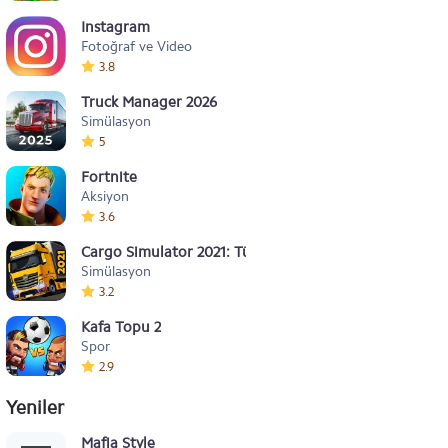
Instagram
Fotoğraf ve Video
3.8
Truck Manager 2026
Simülasyon
5
Fortnite
Aksiyon
3.6
Cargo Simulator 2021: Türkiye
Simülasyon
3.2
Kafa Topu 2
Spor
2.9
Yeniler
Mafia Style