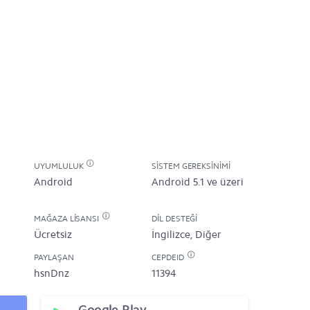
UYUMLULUK
SISTEM GEREKSINIMI
Android
Android 5.1 ve üzeri
MAĞAZA LISANSI
DIL DESTEĞI
Ücretsiz
İngilizce, Diğer
PAYLAŞAN
CEPDEID
hsnDnz
11394