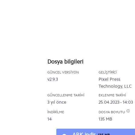
Dosya bilgileri
GÜNCEL VERSIYON
GELIŞTIRICI
v2.9.3
Pixel Press
Technology, LLC
GÜNCELLENME TARIHI
EKLENME TARIHI
3 yıl önce
25.04.2023 - 14:03
İNDIRILME
DOSYA BOYUTU
14
135 MB
APK indir