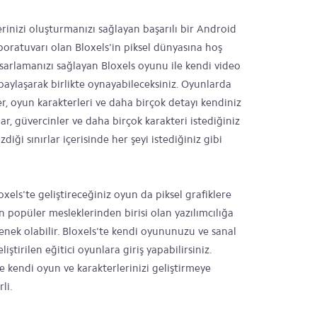
rinizi oluşturmanızı sağlayan başarılı bir Android
ratuvarı olan Bloxels'in piksel dünyasına hoş
sarlamanızı sağlayan Bloxels oyunu ile kendi video
aylaşarak birlikte oynayabileceksiniz. Oyunlarda
r, oyun karakterleri ve daha birçok detayı kendiniz
lar, güvercinler ve daha birçok karakteri istediğiniz
ği sınırlar içerisinde her şeyi istediğiniz gibi
loxels'te geliştireceğiniz oyun da piksel grafiklere
popüler mesleklerinden birisi olan yazılımcılığa
enek olabilir. Bloxels'te kendi oyununuzu ve sanal
ştirilen eğitici oyunlara giriş yapabilirsiniz.
te kendi oyun ve karakterlerinizi geliştirmeye
li.