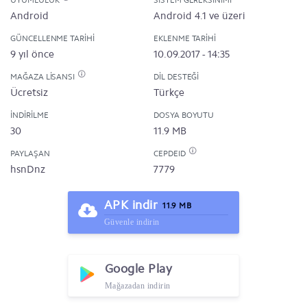
UYUMLULUK
SISTEM GEREKSINIMI
Android
Android 4.1 ve üzeri
GÜNCELLENME TARIHI
EKLENME TARIHI
9 yıl önce
10.09.2017 - 14:35
MAĞAZA LISANSI
DIL DESTEĞI
Ücretsiz
Türkçe
İNDIRILME
DOSYA BOYUTU
30
11.9 MB
PAYLAŞAN
CEPDEID
hsnDnz
7779
APK indir
11.9 MB
Güvenle indirin
Google Play
Mağazadan indirin