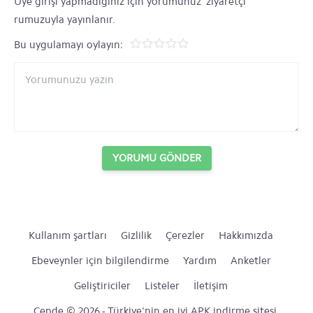
Üye girişi yapmadığınız için yorumunuz 'ziyaretçi'
rumuzuyla yayınlanır.
Bu uygulamayı oylayın:
YORUMU GÖNDER
Kullanım şartları
Gizlilik
Çerezler
Hakkımızda
Ebeveynler için bilgilendirme
Yardım
Anketler
Geliştiriciler
Listeler
İletişim
Cepde © 2026 - Türkiye'nin en iyi APK indirme sitesi.