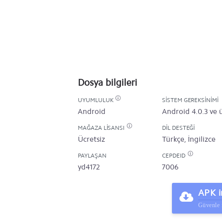
Dosya bilgileri
UYUMLULUK
SISTEM GEREKSINIMI
Android
Android 4.0.3 ve 
MAĞAZA LISANSI
DIL DESTEĞI
Ücretsiz
Türkçe, İngilizce
PAYLAŞAN
CEPDEID
yd4172
7006
APK i
Güvenle 