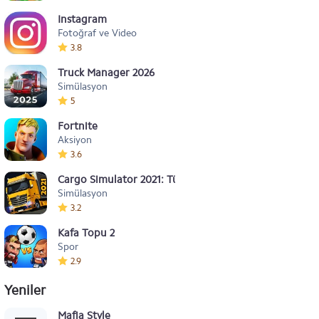
Instagram
Fotoğraf ve Video
3.8
Truck Manager 2026
Simülasyon
5
Fortnite
Aksiyon
3.6
Cargo Simulator 2021: Türkiye
Simülasyon
3.2
Kafa Topu 2
Spor
2.9
Yeniler
Mafia Style