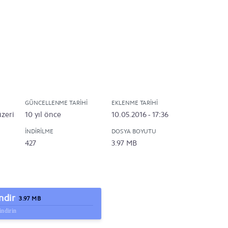
GÜNCELLENME TARIHI
EKLENME TARIHI
üzeri
10 yıl önce
10.05.2016 - 17:36
İNDIRILME
DOSYA BOYUTU
427
3.97 MB
ndir
3.97 MB
indirin