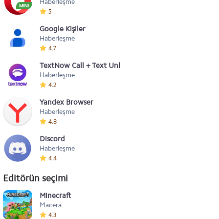
Haberleşme
5
Google Kişiler
Haberleşme
4.7
TextNow Call + Text Unlimited
Haberleşme
4.2
Yandex Browser
Haberleşme
4.8
Discord
Haberleşme
4.4
Editörün seçimi
Minecraft
Macera
4.3