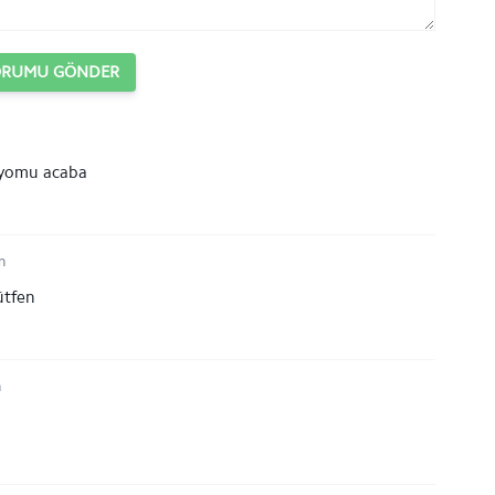
ORUMU GÖNDER
iyomu acaba
n
ütfen
n