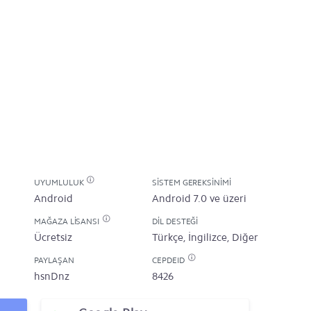
UYUMLULUK
SISTEM GEREKSINIMI
Android
Android 7.0 ve üzeri
MAĞAZA LISANSI
DIL DESTEĞI
Ücretsiz
Türkçe, İngilizce, Diğer
PAYLAŞAN
CEPDEID
hsnDnz
8426