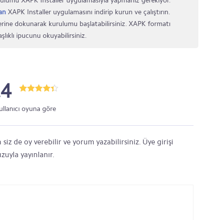
ulumu XAPK Installer uygulamasıyla yapmanız gerekiyor.
an
XAPK Installer uygulamasını indirip kurun ve çalıştırın.
rine dokunarak kurulumu başlatabilirsiniz. XAPK formatı
şlıklı ipucunu okuyabilirsiniz.
.4
ullanıcı oyuna göre
siz de oy verebilir ve yorum yazabilirsiniz. Üye girişi
zuyla yayınlanır.