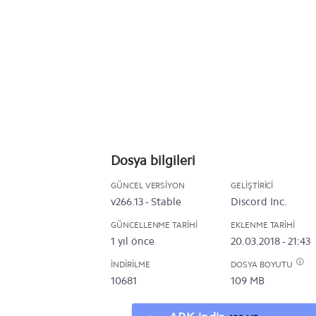
Dosya bilgileri
GÜNCEL VERSIYON
GELIŞTIRICI
v266.13 - Stable
Discord Inc.
GÜNCELLENME TARIHI
EKLENME TARIHI
1 yıl önce
20.03.2018 - 21:43
İNDIRILME
DOSYA BOYUTU
10681
109 MB