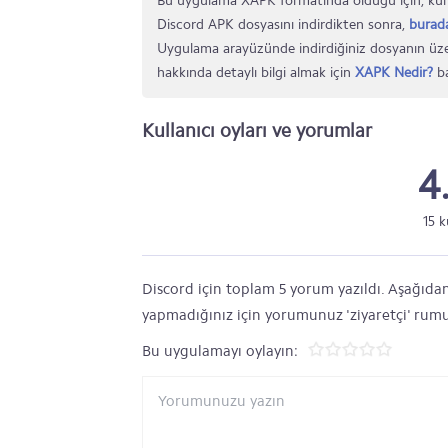
Bu uygulama XAPK formatında olduğu için, kur
Discord APK dosyasını indirdikten sonra,
burad
Uygulama arayüzünde indirdiğiniz dosyanın üze
hakkında detaylı bilgi almak için
XAPK Nedir?
ba
Kullanıcı oyları ve yorumlar
4
15 k
Discord için toplam 5 yorum yazıldı. Aşağıdan 
yapmadığınız için yorumunuz 'ziyaretçi' rumu
Bu uygulamayı oylayın: