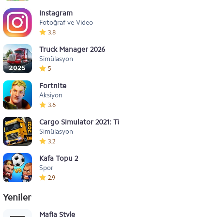
Instagram
Fotoğraf ve Video
3.8
Truck Manager 2026
Simülasyon
5
Fortnite
Aksiyon
3.6
Cargo Simulator 2021: Türkiye
Simülasyon
3.2
Kafa Topu 2
Spor
2.9
Yeniler
Mafia Style