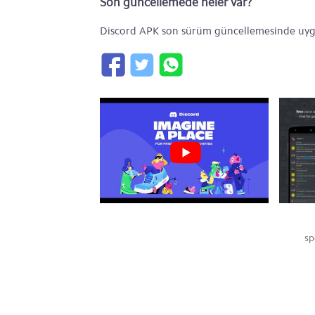
Son güncellemede neler var?
Discord APK son sürüm güncellemesinde uygu
sp