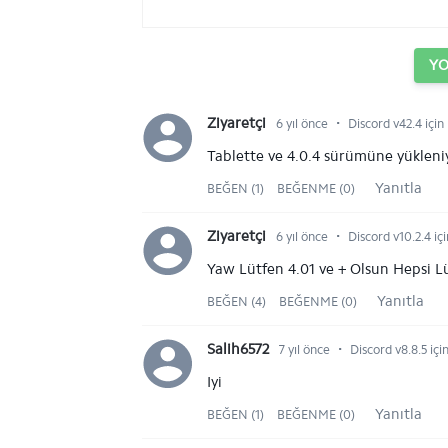
Y
⋅
Ziyaretçi
6 yıl önce
Discord v42.4 için
Tablette ve 4.0.4 sürümüne yüklen
Yanıtla
BEĞEN (1)
BEĞENME (0)
⋅
Ziyaretçi
6 yıl önce
Discord v10.2.4 içi
Yaw Lütfen 4.01 ve + Olsun Hepsi L
Yanıtla
BEĞEN (4)
BEĞENME (0)
⋅
Salih6572
7 yıl önce
Discord v8.8.5 içi
Iyi
Yanıtla
BEĞEN (1)
BEĞENME (0)