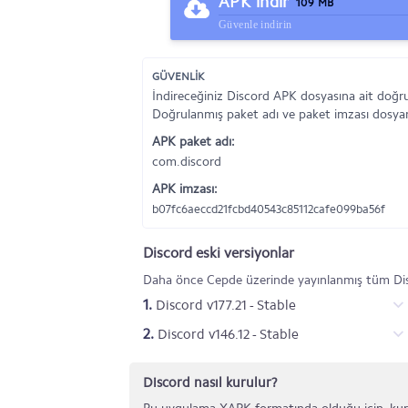
APK indir
109 MB
Güvenle indirin
GÜVENLİK
İndireceğiniz Discord APK dosyasına ait doğru
Doğrulanmış paket adı ve paket imzası dosyanı
APK paket adı:
com.discord
APK imzası:
b07fc6aeccd21fcbd40543c85112cafe099ba56f
Discord eski versiyonlar
Daha önce Cepde üzerinde yayınlanmış tüm Disc
1.
Discord v177.21 - Stable
2.
Discord v146.12 - Stable
Discord nasıl kurulur?